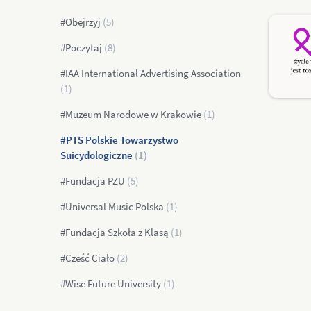
#Obejrzyj
(5)
#Poczytaj
(8)
#IAA International Advertising Association
(1)
#Muzeum Narodowe w Krakowie
(1)
#PTS Polskie Towarzystwo
Suicydologiczne
(1)
#Fundacja PZU
(5)
#Universal Music Polska
(1)
#Fundacja Szkoła z Klasą
(1)
#Cześć Ciało
(2)
#Wise Future University
(1)