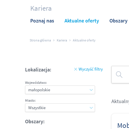
Kariera
Poznaj nas
Aktualne oferty
Obszary 
Strona główna
Kariera
Aktualne oferty
Lokalizacja:
Wyczyść filtry
Województwo:
Aktualn
Miasto:
Obszary:
Mob