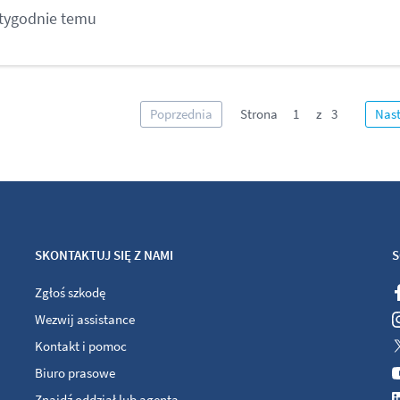
 tygodnie temu
Poprzednia
Strona
1
Nas
SKONTAKTUJ SIĘ Z NAMI
S
Zgłoś szkodę
Wezwij assistance
Kontakt i pomoc
Biuro prasowe
Znajdź oddział lub agenta