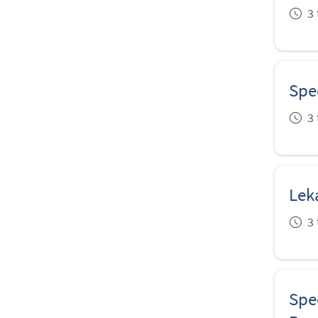
3
Spec
3
Lek
3
Spe