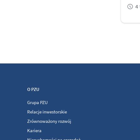
4
O PZU
Grupa PZU
Relacje inwestorskie
Zrównoważony rozwój
Kariera
Nieruchomości na sprzedaż