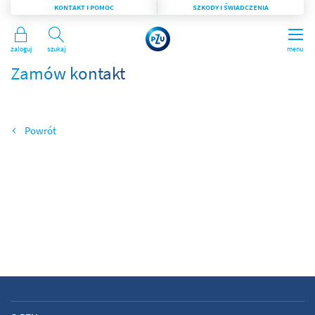
KONTAKT I POMOC
SZKODY I ŚWIADCZENIA
Zaloguj
Szukaj
menu
Zamów kontakt
Wróć