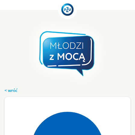
< wróć