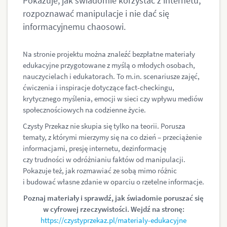
Pokazuje, jak świadomie korzystać z internetu,
rozpoznawać manipulacje i nie dać się
informacyjnemu chaosowi.
Na stronie projektu można znaleźć bezpłatne materiały
edukacyjne przygotowane z myślą o młodych osobach,
nauczycielach i edukatorach. To m.in. scenariusze zajęć,
ćwiczenia i inspiracje dotyczące
fact-checkingu
,
krytycznego myślenia, emocji w sieci czy wpływu mediów
społecznościowych na codzienne życie.
Czysty Przekaz nie skupia się tylko na teorii. Porusza
tematy, z którymi mierzymy się na co dzień – przeciążenie
informacjami, presję internetu, dezinformację
czy trudności w odróżnianiu faktów od manipulacji.
Pokazuje też, jak rozmawiać ze sobą mimo różnic
i budować własne zdanie w oparciu o rzetelne informacje.
Poznaj materiały i sprawdź, jak świadomie poruszać się
w cyfrowej rzeczywistości. Wejdź na stronę:
https://czystyprzekaz.pl/materialy-edukacyjne