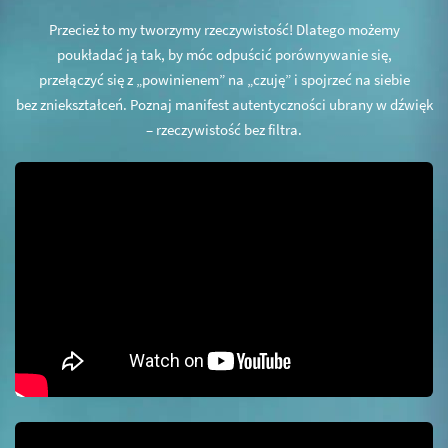
Przecież to my tworzymy rzeczywistość! Dlatego możemy
poukładać ją tak, by móc odpuścić porównywanie się,
przełączyć się z „powinienem” na „czuję” i spojrzeć na siebie
bez zniekształceń. Poznaj manifest autentyczności ubrany w dźwięk
– rzeczywistość bez filtra.