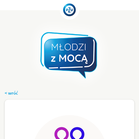
< wróć