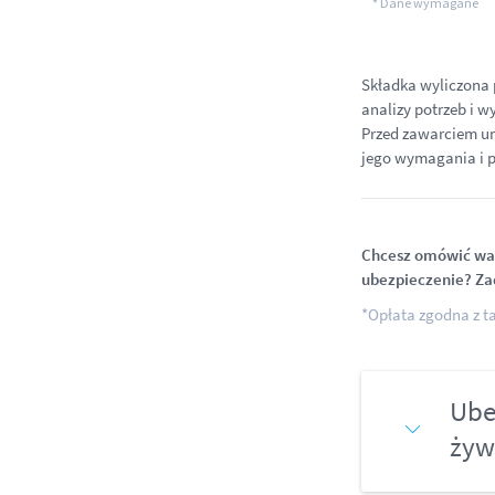
Składka wyliczona 
analizy potrzeb i 
Przed zawarciem um
jego wymagania i p
Chcesz omówić waż
ubezpieczenie? Z
*Opłata zgodna z ta
Ube
żyw