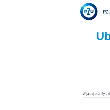
PZ
Ubez