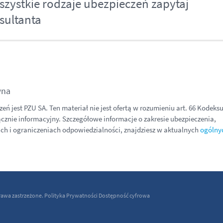
szystkie rodzaje ubezpieczeń zapytaj
sultanta
wna
ń jest PZU SA. Ten materiał nie jest ofertą w rozumieniu art. 66 Kodeks
ącznie informacyjny. Szczegółowe informacje o zakresie ubezpieczenia,
ch i ograniczeniach odpowiedzialności, znajdziesz w aktualnych
ogólny
rawa zastrzeżone.
Polityka Prywatności
Dostępność cyfrowa