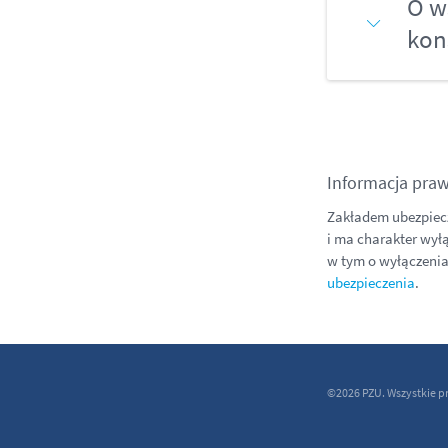
O w
kon
Informacja pra
Zakładem ubezpiecze
i ma charakter wył
w tym o wyłączenia
ubezpieczenia
.
©2026 PZU. Wszystkie p