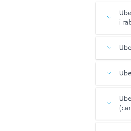
Ube
i r
Ube
Ube
Ube
(ca