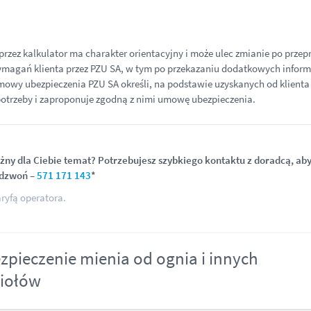
przez kalkulator ma charakter orientacyjny i może ulec zmianie po prze
wymagań klienta przez PZU SA, w tym po przekazaniu dodatkowych informac
owy ubezpieczenia PZU SA określi, na podstawie uzyskanych od klienta 
otrzeby i zaproponuje zgodną z nimi umowę ubezpieczenia.
ny dla Ciebie temat? Potrzebujesz szybkiego kontaktu z doradcą, aby
adzwoń
–
571 171 143
*
ryfą operatora.
zpieczenie mienia od ognia i innych
iołów