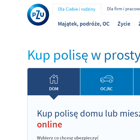
Dla firm i praco
Dla Ciebie i rodziny
Majątek, podróże, OC
Życie
Kup polisę w prost
DOM
OC/AC
Kup polisę domu lub mies
online
Wybierz co chcesz ubezpieczyć