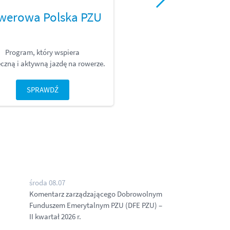
werowa Polska PZU
Mistrzu, pom
Program, który wspiera
Przecież nawet na dwóch kół
czną i aktywną jazdę na rowerze.
o wypadek.
SPRAWDŹ
SPRAWDŹ
środa 08.07
Komentarz zarządzającego Dobrowolnym
Funduszem Emerytalnym PZU (DFE PZU) –
II kwartał 2026 r.