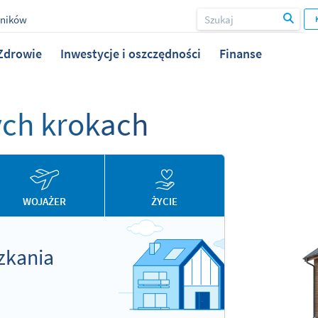
wników
Zdrowie
Inwestycje i oszczędności
Finanse
ych krokach
WOJAŻER
ŻYCIE
zkania