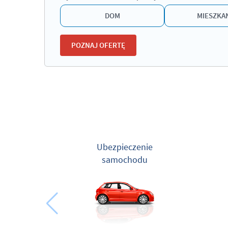
DOM
MIESZKA
POZNAJ OFERTĘ
Link
docelowy
jest
wyświetlany
pod
przyciskiem
dla
celów
Ubezpieczenie
analitycznych
samochodu
przed
kliknięciem.