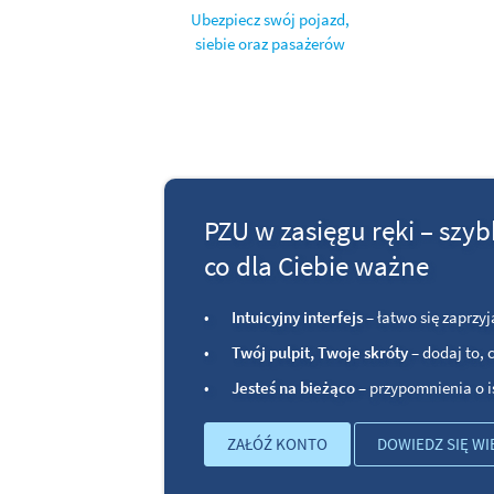
Ubezpiecz swój pojazd,
siebie oraz pasażerów
PZU w zasięgu ręki – szyb
co dla Ciebie ważne
Intuicyjny interfejs
– łatwo się zaprzyj
Twój pulpit, Twoje skróty
– dodaj to, 
Jesteś na bieżąco
– przypomnienia o 
ZAŁÓŹ KONTO
DOWIEDZ SIĘ WI