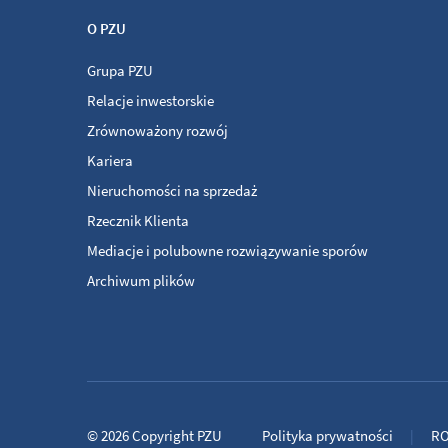
O PZU
Grupa PZU
Relacje inwestorskie
Zrównoważony rozwój
Kariera
Nieruchomości na sprzedaż
Rzecznik Klienta
Mediacje i polubowne rozwiązywanie sporów
Archiwum plików
© 2026
Copyright
PZU
Polityka prywatności
R