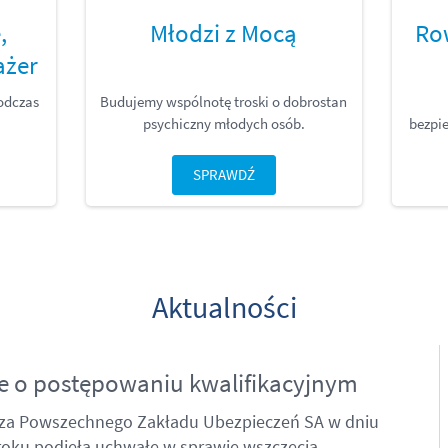
,
Młodzi z Mocą
Ro
ażer
odczas
Budujemy wspólnotę troski o dobrostan
psychiczny młodych osób.
bezpie
SPRAWDŹ
Aktualności
e o postępowaniu kwalifikacyjnym
za Powszechnego Zakładu Ubezpieczeń SA w dniu
 roku podjęła uchwałę w sprawie wszczęcia