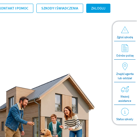
KONTAKT I POMOC
SZKODY I ŚWIADCZENIA
ZALOGUJ
Zgłoś szkodę
Odnów polisę
Znajdź agenta
lub oddział
Wezwij
assistance
Status szkody