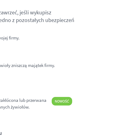
awrzeć, jeśli wykupisz
 jedno z pozostałych ubezpieczeń
ojej firmy.
wioły zniszczą majątek firmy.
 zakłócona lub przerwana
nnych żywiołów.
u