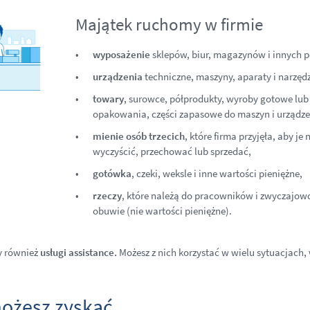
Majątek ruchomy w firmie
wyposażenie
sklepów, biur, magazynów i innych 
urządzenia
techniczne, maszyny, aparaty i narzę
towary
, surowce, półprodukty, wyroby gotowe lub
opakowania, części zapasowe do maszyn i urządze
mienie osób trzecich
, które firma przyjęła, aby j
wyczyścić, przechować lub sprzedać,
gotówka
, czeki, weksle i inne wartości pieniężne,
rzeczy
, które należą do pracowników i zwyczajowo 
obuwie (nie wartości pieniężne).
y również
usługi assistance.
Możesz z nich korzystać w wielu sytuacjach,
ożesz zyskać