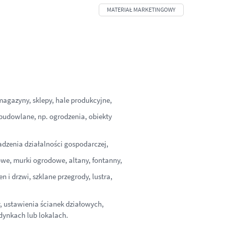
magazyny, sklepy, hale produkcyjne,
 budowlane, np. ogrodzenia, obiekty
adzenia działalności gospodarczej,
owe, murki ogrodowe, altany, fontanny,
en i drzwi, szklane przegrody, lustra,
y, ustawienia ścianek działowych,
ynkach lub lokalach.