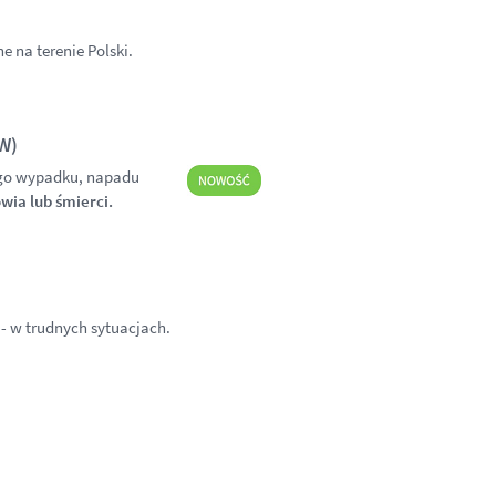
 na terenie Polski.
W)
ego wypadku, napadu
owia lub śmierci.
- w trudnych sytuacjach.