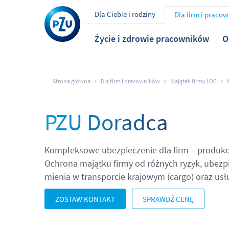
Dla Ciebie i rodziny
Dla firm i praco
Życie i zdrowie pracowników
O
Strona główna
Dla firm i pracowników
Majątek firmy i OC
PZU Doradca
Kompleksowe ubezpieczenie dla firm – produkc
Ochrona majątku firmy od różnych ryzyk, ubezpi
mienia w transporcie krajowym (cargo) oraz usłu
ZOSTAW KONTAKT
SPRAWDŹ CENĘ