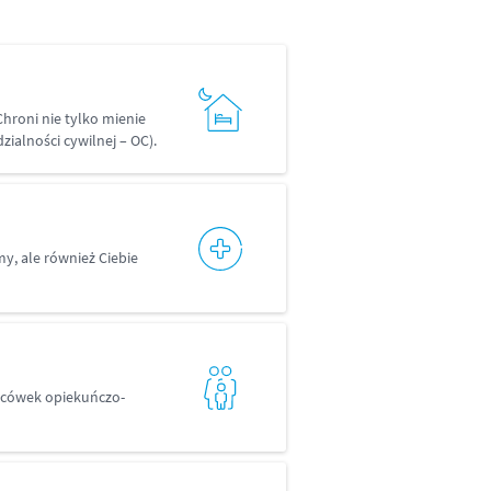
Chroni nie tylko mienie
ialności cywilnej – OC).
my, ale również Ciebie
placówek opiekuńczo-