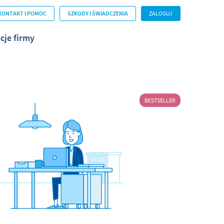
KONTAKT I POMOC
SZKODY I ŚWIADCZENIA
ZALOGUJ
cje firmy
BESTSELLER