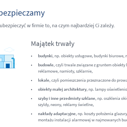
bezpieczamy
bezpieczyć w firmie to, na czym najbardziej Ci zależy.
Majątek trwały
budynki
, np. obiekty usługowe, budynki biurowe, 
budowle
, czyli trwale związane z gruntem obiekty
reklamowe, namioty, szklarnie,
lokale
, czyli pomieszczenia przeznaczone do prow
obiekty małej architektury
, np. lampy oświetleni
szyby i inne przedmioty szklane
, np. oszklenia oki
szyldy, neony, reklamy świetlne,
nakłady adaptacyjne
, np. koszty położenia glazur
montażu instalacji alarmowej w najmowanych bud