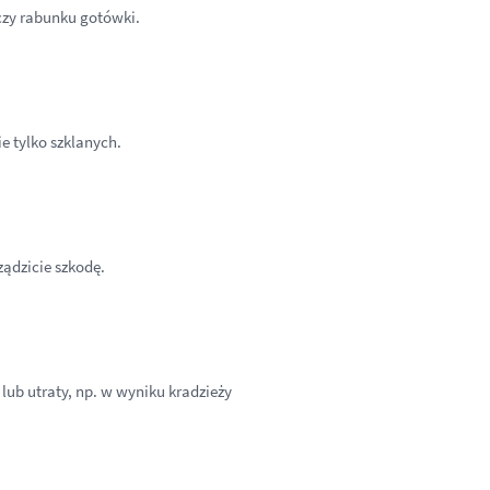
czy rabunku gotówki.
e tylko szklanych.
ądzicie szkodę.
lub utraty, np. w wyniku kradzieży