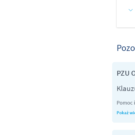
Pozo
PZU 
Klauz
Pomoc i
Pokaż wi