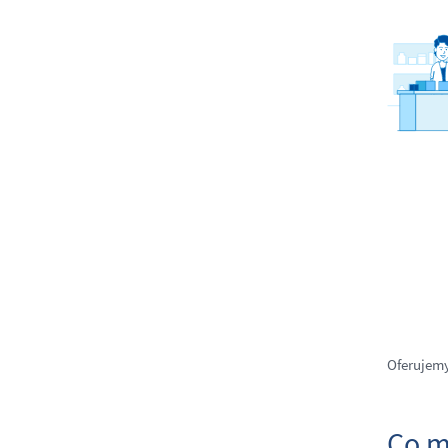
Oferujem
Co m