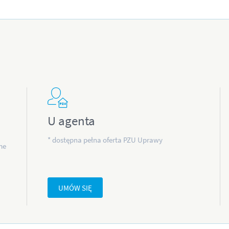
U agenta
* dostępna pełna oferta PZU Uprawy
me
UMÓW SIĘ