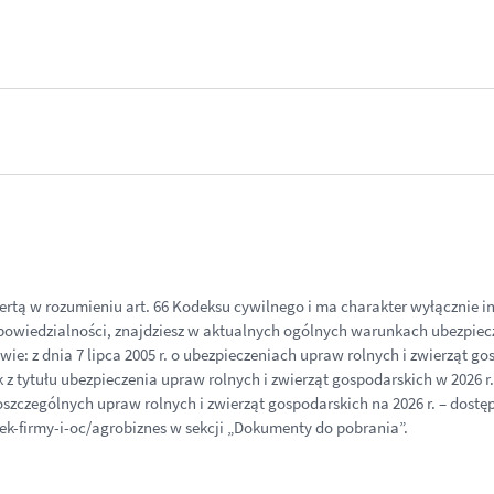
fertą w rozumieniu art. 66 Kodeksu cywilnego i ma charakter wyłącznie 
powiedzialności, znajdziesz w aktualnych ogólnych warunkach ubezpiec
ie: z dnia 7 lipca 2005 r. o ubezpieczeniach upraw rolnych i zwierząt g
 z tytułu ubezpieczenia upraw rolnych i zwierząt gospodarskich w 2026 r.
zczególnych upraw rolnych i zwierząt gospodarskich na 2026 r. – dostęp
ek-firmy-i-oc/agrobiznes w sekcji „Dokumenty do pobrania”.