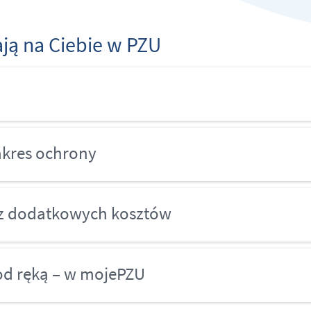
ają na Ciebie w PZU
akres ochrony
bez dodatkowych kosztów
od ręką – w mojePZU