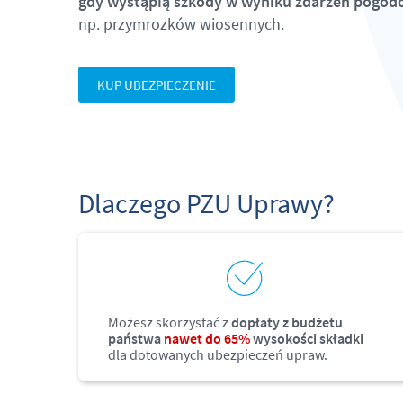
gdy wystąpią szkody w wyniku zdarzeń pogo
np. przymrozków wiosennych.
KUP UBEZPIECZENIE
Dlaczego PZU Uprawy?
Możesz skorzystać z
dopłaty z budżetu
państwa
nawet do 65%
wysokości składki
dla dotowanych ubezpieczeń upraw.