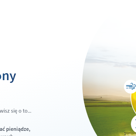
ony
sz się o to...
ć pieniądze,