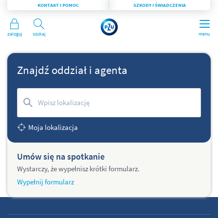
KONTAKT I POMOC
SZKODY I ŚWIADCZENIA
Zaloguj
Szukaj
menu
Znajdź oddział i agenta
Moja lokalizacja
Umów się na spotkanie
Wystarczy, że wypełnisz krótki formularz.
Wypełnij formularz