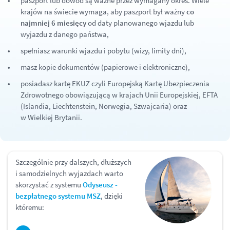
paszport lub dowód są ważne przez wymagany okres. Wiele
krajów na świecie wymaga, aby paszport był ważny
co
najmniej 6 miesięcy
od daty planowanego wjazdu lub
wyjazdu z danego państwa,
spełniasz warunki wjazdu i pobytu (wizy, limity dni),
masz kopie dokumentów (papierowe i elektroniczne),
posiadasz kartę EKUZ czyli Europejską Kartę Ubezpieczenia
Zdrowotnego obowiązującą w krajach Unii Europejskiej, EFTA
(Islandia, Liechtenstein, Norwegia, Szwajcaria) oraz
w Wielkiej Brytanii.
Szczególnie przy dalszych, dłuższych
i samodzielnych wyjazdach warto
skorzystać z systemu
Odyseusz -
bezpłatnego systemu MSZ
, dzięki
któremu: