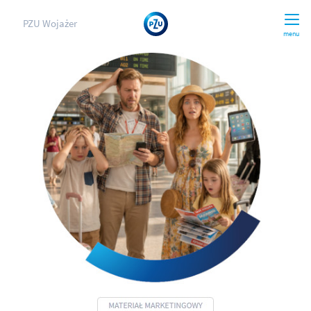
PZU Wojażer
menu