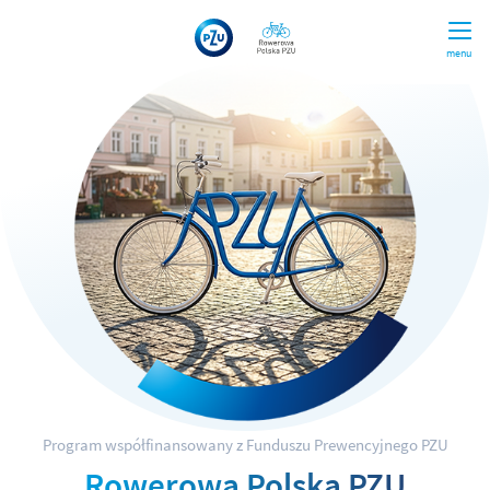
menu
Program współfinansowany z Funduszu Prewencyjnego PZU
Rowerowa Polska PZU