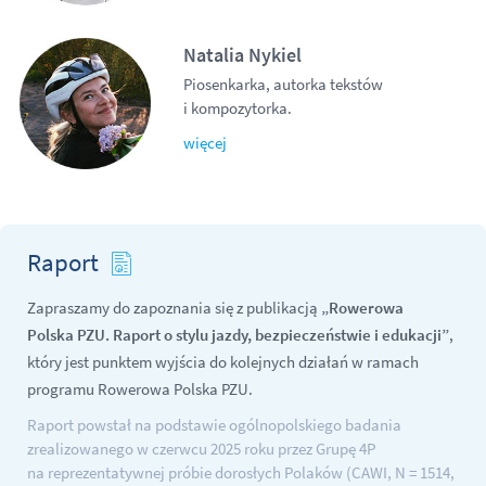
Natalia Nykiel
Piosenkarka, autorka tekstów
i kompozytorka.
więcej
Raport
Zapraszamy do zapoznania się z publikacją
„Rowerowa
Polska PZU. Raport o stylu jazdy, bezpieczeństwie i edukacji”
,
który jest punktem wyjścia do kolejnych działań w ramach
programu Rowerowa Polska PZU.
Raport powstał na podstawie ogólnopolskiego badania
zrealizowanego w czerwcu 2025 roku przez Grupę 4P
na reprezentatywnej próbie dorosłych Polaków (CAWI,
N = 1514
,