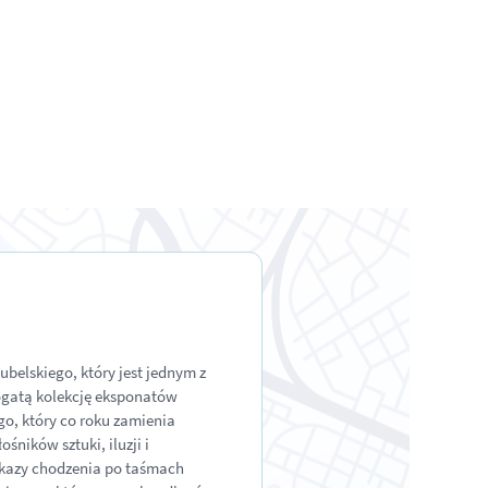
ubelskiego, który jest jednym z
bogatą kolekcję eksponatów
go, który co roku zamienia
śników sztuki, iluzji i
okazy chodzenia po taśmach