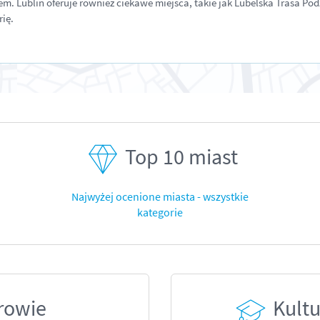
m. Lublin oferuje również ciekawe miejsca, takie jak Lubelska Trasa Po
rię.
Top 10 miast
Najwyżej ocenione miasta - wszystkie
kategorie
rowie
Kultu