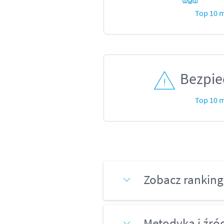
Top 10 m
Bezpie
Top 10 m
Zobacz ranking
Metodyka i źró