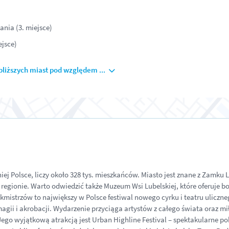
ania (3. miejsce)
ejsce)
bliższych miast pod względem ...
ej Polsce, liczy około 328 tys. mieszkańców. Miasto jest znane z Zamku L
regionie. Warto odwiedzić także Muzeum Wsi Lubelskiej, które oferuje 
kmistrzów to największy w Polsce festiwal nowego cyrku i teatru uliczne
agii i akrobacji. Wydarzenie przyciąga artystów z całego świata oraz miło
ego wyjątkową atrakcją jest Urban Highline Festival – spektakularne p