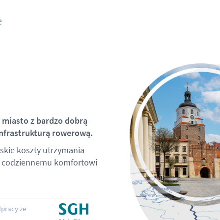
e
e miasto z bardzo dobrą
infrastrukturą rowerową.
iskie koszty utrzymania
ce codziennemu komfortowi
łpracy ze