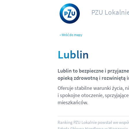
PZU Lokalni
« Wróć do mapy
Lublin
Lublin to bezpieczne i przyjazn
opieką zdrowotną i rozwiniętą 
Oferuje stabilne warunki życia, n
i spokojne otoczenie, sprzyjają
mieszkańców.
Ranking PZU Lokalnie powstał we wspó
Szkołą Główną Handlową w Warszawie