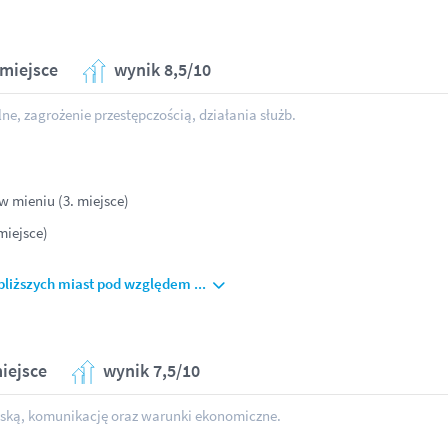
 miejsce
wynik 8,5/10
e, zagrożenie przestępczością, działania służb.
w mieniu (3. miejsce)
miejsce)
bliższych miast pod względem ...
miejsce
wynik 7,5/10
ejską, komunikację oraz warunki ekonomiczne.