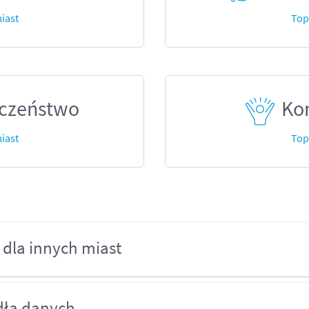
iast
Top
czeństwo
Kom
iast
Top
 dla innych miast
dła danych