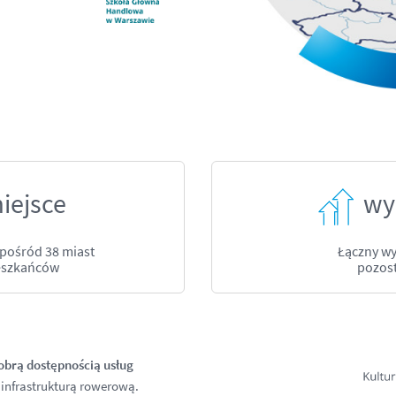
miejsce
wy
spośród 38 miast
Łączny wy
ieszkańców
pozost
obrą dostępnością usług
 infrastrukturą rowerową.