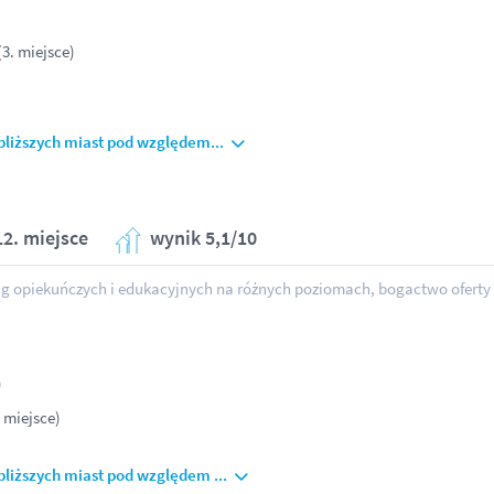
3. miejsce)
jbliższych miast pod względem...
12. miejsce
wynik 5,1/10
ug opiekuńczych i edukacyjnych na różnych poziomach, bogactwo oferty
)
. miejsce)
bliższych miast pod względem ...