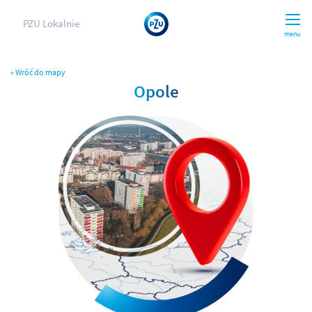
PZU Lokalnie
menu
« Wróć do mapy
Opole