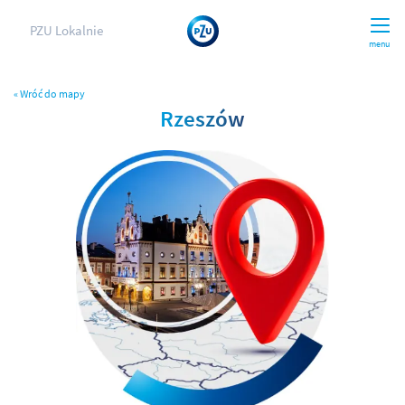
PZU Lokalnie
menu
« Wróć do mapy
Rzeszów