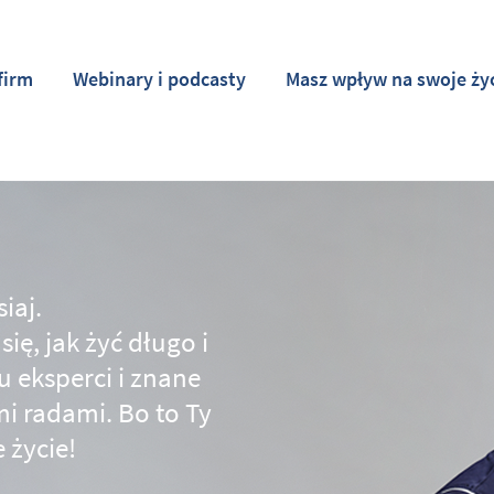
firm
Webinary i podcasty
Masz wpływ na swoje ży
iaj.
ię, jak żyć długo i
 eksperci i znane
i radami. Bo to Ty
 życie!