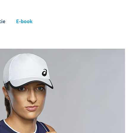
cie
E-book