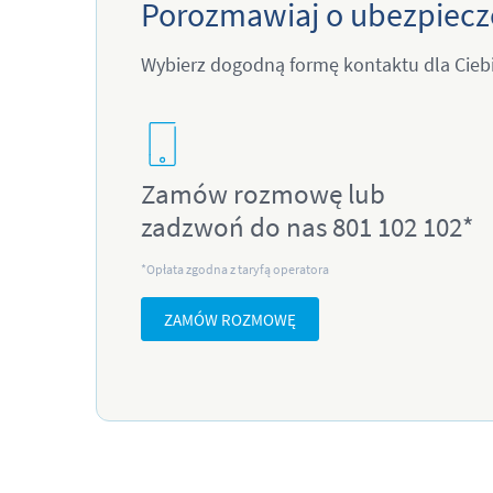
Porozmawiaj o ubezpiecze
Wybierz dogodną formę kontaktu dla Ciebi
Zamów rozmowę lub
zadzwoń do nas 801 102 102*
*Opłata zgodna z taryfą operatora
ZAMÓW ROZMOWĘ