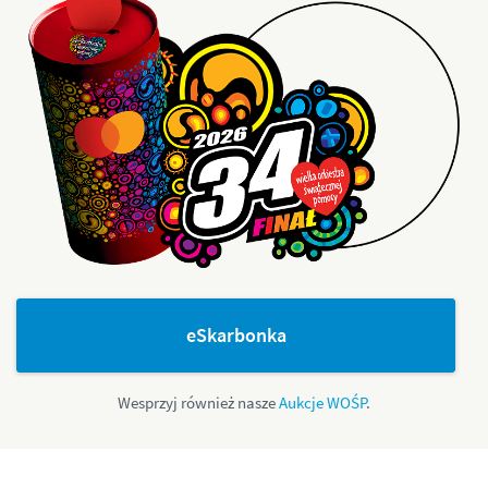
eSkarbonka
Wesprzyj również nasze
Aukcje WOŚP
.