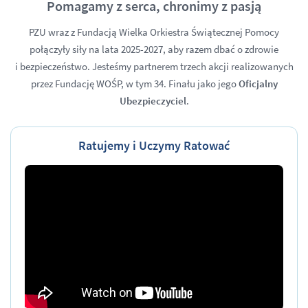
Pomagamy z serca, chronimy z pasją
PZU wraz z Fundacją Wielka Orkiestra Świątecznej Pomocy
połączyły siły na lata 2025-2027, aby razem dbać o zdrowie
i bezpieczeństwo. Jesteśmy partnerem trzech akcji realizowanych
przez Fundację WOŚP, w tym 34. Finału jako jego
Oficjalny
Ubezpieczyciel
.
Ratujemy i
Uczymy Ratować