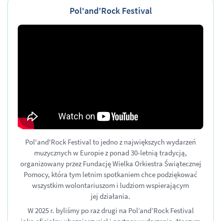
Pol'and'Rock Festival
Pol'and'Rock Festival to jedno z największych wydarzeń
muzycznych w Europie z ponad
30-letnią
tradycją,
organizowany przez Fundację Wielka Orkiestra Świątecznej
Pomocy, która tym letnim spotkaniem chce podziękować
wszystkim wolontariuszom i ludziom wspierającym
jej działania.
W 2025 r. byliśmy po raz drugi na Pol’and’Rock Festival