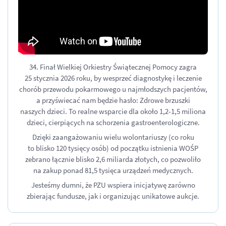
34. Finał Wielkiej Orkiestry Świątecznej Pomocy zagra
25 stycznia 2026 roku, by wesprzeć diagnostykę i leczenie
chorób przewodu pokarmowego u najmłodszych pacjentów,
a przyświecać nam będzie hasło: Zdrowe brzuszki
naszych dzieci. To realne wsparcie dla około
1,2-1,5 miliona
dzieci, cierpiących na schorzenia gastroenterologiczne.
Dzięki zaangażowaniu wielu wolontariuszy (co roku
to blisko 120 tysięcy osób) od początku istnienia WOŚP
zebrano łącznie blisko 2,6 miliarda złotych, co pozwoliło
na zakup ponad 81,5 tysięca urządzeń medycznych.
Jesteśmy dumni, że PZU wspiera inicjatywę zarówno
zbierając fundusze, jak i organizując unikatowe aukcje.