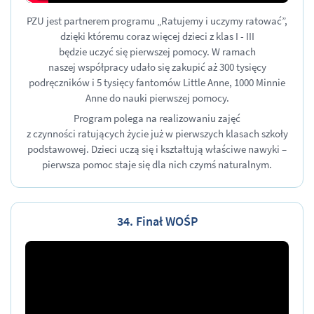
PZU jest partnerem programu „Ratujemy i uczymy ratować”,
dzięki któremu coraz więcej dzieci
z klas I - III
będzie uczyć się pierwszej pomocy. W ramach
naszej współpracy udało się zakupić aż 300 tysięcy
podręczników i 5 tysięcy fantomów Little Anne, 1000 Minnie
Anne do nauki pierwszej pomocy.
Program polega na realizowaniu zajęć
z czynności ratujących życie już w pierwszych klasach szkoły
podstawowej. Dzieci uczą się i kształtują właściwe nawyki –
pierwsza pomoc staje się dla nich czymś naturalnym.
34. Finał WOŚP