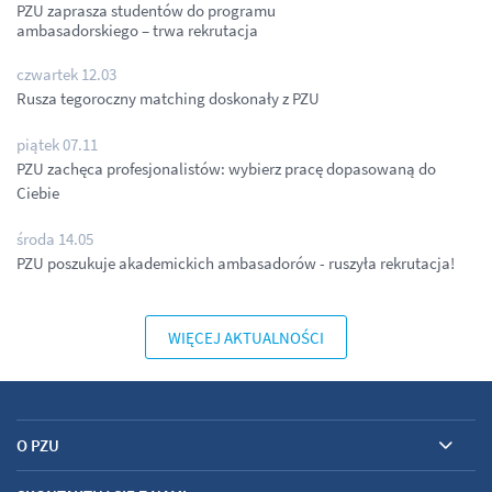
PZU zaprasza studentów do programu
ambasadorskiego – trwa rekrutacja
czwartek 12.03
Rusza tegoroczny matching doskonały z PZU
piątek 07.11
PZU zachęca profesjonalistów: wybierz pracę dopasowaną do
Ciebie
środa 14.05
PZU poszukuje akademickich ambasadorów - ruszyła rekrutacja!
WIĘCEJ AKTUALNOŚCI
O PZU