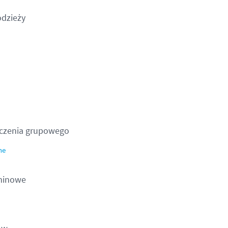
odzieży
eczenia grupowego
ne
rminowe