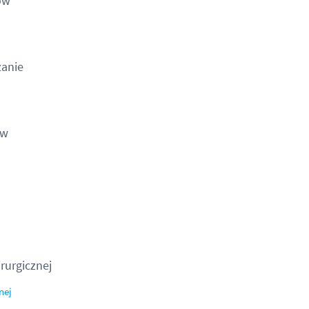
ów
zanie
ów
rurgicznej
nej