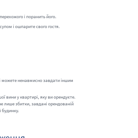
 перехожого і поранить його.
упом і ошпарите свого гостя.
кі можете ненавмисно завдати іншим
ої вини у квартирі, яку ви орендуєте.
е лише збитки, завдані орендованій
ії будинку.
еження