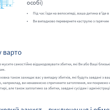
особі)
Під час їзди на велосипеді, ваша дитина в’їде в
Ви випадково перевернете каструлю з гарячим с
 варто
е мусите самостійно відшкодовувати збитки, які Ви або Ваші близь
ам.
ховка також захищає вас у випадку збитків, які будуть завдані з ваш
, наприклад, ви ненавмисно спричините затоплення, ми покриємо н
тирі, але також заплатимо за збитки, завдані сусідам і адміністрац
ховий захист – виключення і обм