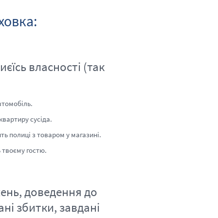
ховка:
їсь власності (так
втомобіль.
вартиру сусіда.
ь полиці з товаром у магазині.
 твоєму гостю.
ень, доведення до
ані збитки, завдані