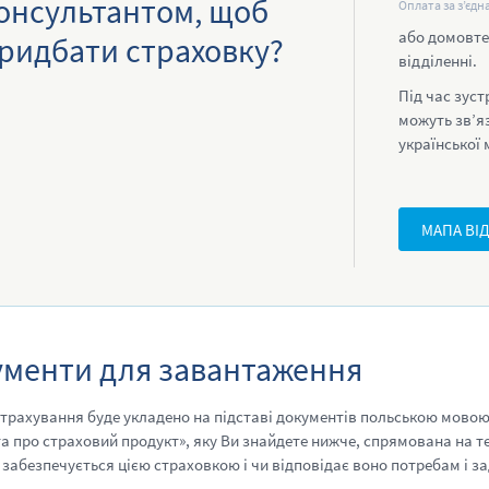
онсультантом, щоб
Оплата за з’єд
або домовтес
ридбати страховку?
відділенні.
Під час зуст
можуть зв’я
української
МАПА ВІД
менти для завантаження
страхування буде укладено на підставі документів польською мовою
а про страховий продукт», яку Ви знайдете нижче, спрямована на т
 забезпечується цією страховкою і чи відповідає воно потребам і з