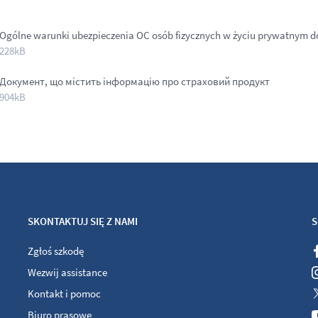
Ogólne warunki ubezpieczenia OC osób fizycznych w życiu prywatnym do 
228kB
Документ, що містить інформацію про страховий продукт
904kB
SKONTAKTUJ SIĘ Z NAMI
S
Zgłoś szkodę
Wezwij assistance
Kontakt i pomoc
Biuro prasowe