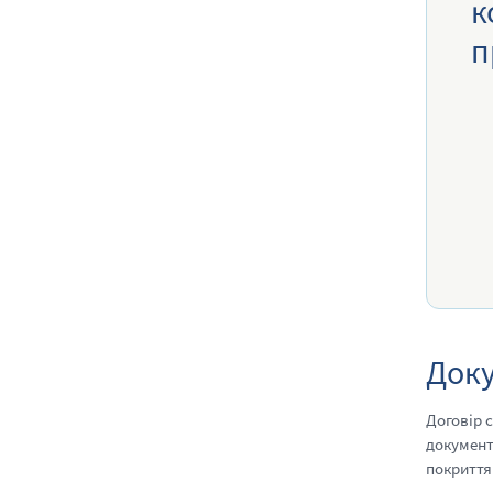
к
п
Доку
Договір 
документ
покриття