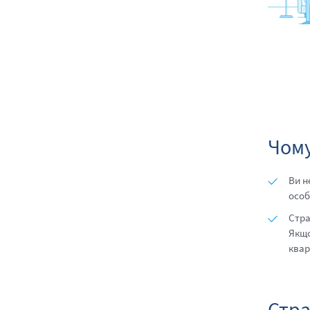
Чому
Ви н
особ
Стра
Якщо
квар
Стра