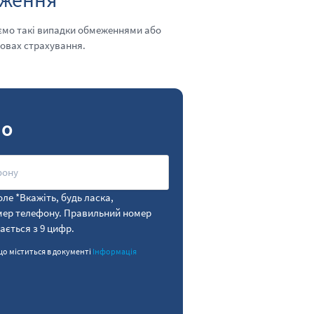
ємо такі випадки обмеженнями або
мовах страхування.
но
ле *Вкажіть, будь ласка,
мер телефону. Правильний номер
ається з 9 цифр.
о міститься в документі
Інформація