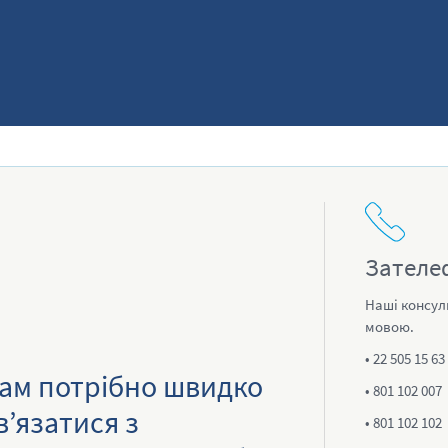
Зателе
Наші консул
мовою.
• 22 505 15 63
ам потрібно швидко
• 801 102 007
в’язатися з
• 801 102 102