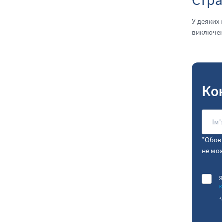
У деяких
виключен
Ко
*Обов’
не мо
Я
*