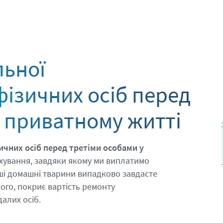
льної
фізичних осіб перед
у приватному житті
ичних осіб перед третіми особами у
хування, завдяки якому ми виплатимо
аші домашні тварини випадково завдасте
ого, покриє вартість ремонту
далих осіб.