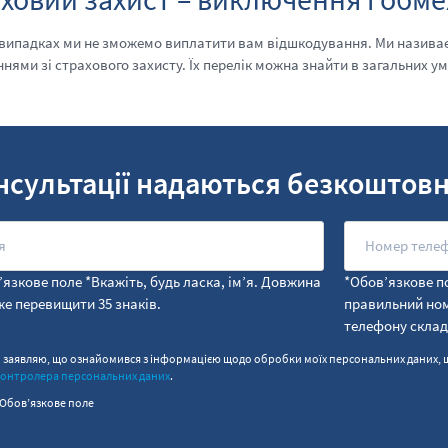
 випадках ми не зможемо виплатити вам відшкодування. Ми назива
нями зі страхового захисту. Їх перелік можна знайти в загальних у
нсультації надаються безкоштов
язкове поле *Вкажіть, будь ласка, ім’я. Довжина
*Обов’язкове по
же перевищити 35 знаків.
правильний но
телефону склад
 заявляю, що ознайомився з інформацією щодо обробки моїх персональних даних, щ
контролера персональних даних
.
Обов’язкове поле