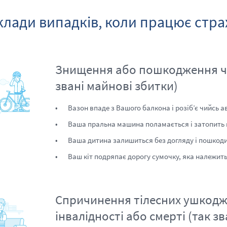
лади випадків, коли працює стра
Знищення або пошкодження чиє
звані майнові збитки)
Вазон впаде з Вашого балкона і розіб’є чийсь а
Ваша пральна машина поламається і затопить к
Ваша дитина залишиться без догляду і пошкодит
Ваш кіт подряпає дорогу сумочку, яка належить
Спричинення тілесних ушкодж
інвалідності або смерті (так зв