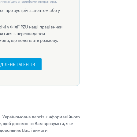
нання згідно з тарифами оператора.
я про зустріч з агентом або у
річі у Філії PZU наші працівники
затися з перекладачем
 мови, що полегшить розмову.
ДІЛЕНЬ І АГЕНТІВ
. Україномовна версія «Інформаційного
е, щоб допомогти Вам зрозуміти, яке
адовольняє Ваші вимоги.