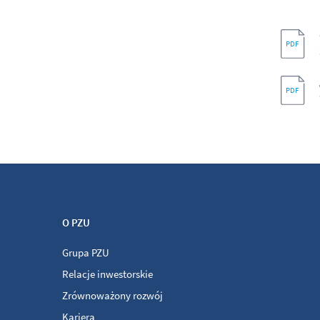
O PZU
Grupa PZU
Relacje inwestorskie
Zrównoważony rozwój
Kariera