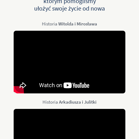
którym pomogliśmy
ułożyć swoje życie od nowa
Historia
Witolda i Mirosława
Historia
Arkadiusza i Julitki