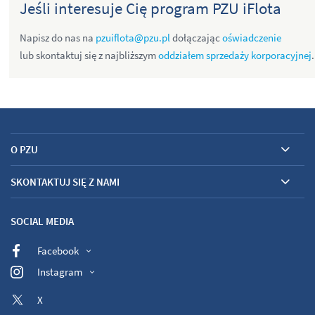
Jeśli interesuje Cię program PZU iFlota
Napisz do nas na
pzuiflota@pzu.pl
dołączając
oświadczenie
lub skontaktuj się z najbliższym
oddziałem sprzedaży korporacyjnej
.
O PZU
SKONTAKTUJ SIĘ Z NAMI
SOCIAL MEDIA
Facebook
Instagram
X