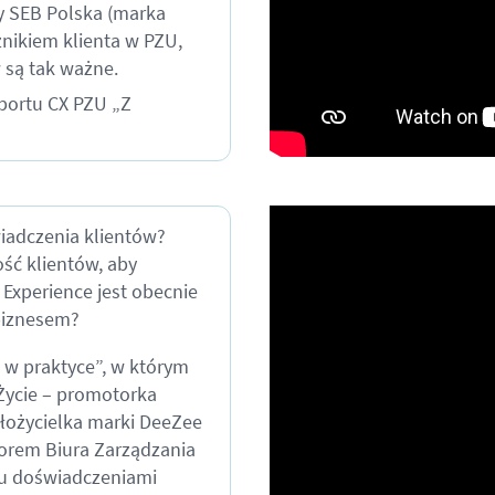
y SEB Polska (marka
znikiem klienta w PZU,
 są tak ważne.
aportu CX PZU „Z
iadczenia klientów?
ość klientów, aby
 Experience jest obecnie
biznesem?
 w praktyce”, w którym
Życie – promotorka
ałożycielka marki DeeZee
orem Biura Zarządzania
iu doświadczeniami