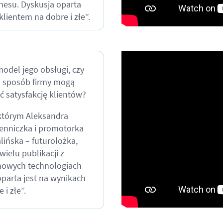
znesu. Dyskusja oparta
lientem na dobre i złe”.
 model jego obsługi, czy
i sposób firmy mogą
 satysfakcję klientów?
którym Aleksandra
enniczka i promotorka
lińska – futurolożka,
 wielu publikacji z
o nowych technologiach
oparta jest na wynikach
i złe”.