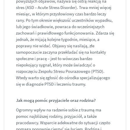
powyższych objawów, nazywa się ostrą reakcją na
stres (ASD – Acute Stress Disorder). Trwa mniej więcej
miesiąc, w którym przysłowiowy czas bardzo leczy
rany. Po tym okresie większość uczestników wypadku,
lub jego świadkowie, powraca do wcześniejszych
zachowań i prawidłowego funkcjonowania. Zdarza się
jednak, że mijają kolejne tygodnie, miesiące, a
poprawy nie widać. Objawy się nasilają, złe
samopoczucie zaczyna przekładać się na kontakty
społeczne i pracę – jest to wówczas bardzo
niepokojący sygnał, który może świadczyć o
rozpoczęciu Zespołu Stresu Pourazowego (PTSD).
Wtedy warto się zgłosić do ośrodka specjalizującego
się w diagnozie PTSD i leczeniu traumy.
Jak mogą pomóc przyjaciele oraz rodzina?
Ogromny wpływ na radzenie sobie z traumą ma
pomoc najbliższej rodziny, przyjaciół, a także
pracodawcy. Wsparcie adekwatne do sytuacji często
pomaga ponownie cieszyć się życiem. Rodzina i