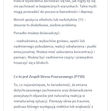
trakcie wydarzenia zachowali się tak, jak nigdy by się
nie zachowali w bezpiecznych warunkach. Takie myśli
mogą prowadzić do poczucia bezradności i depresji.
Wzrost spożycia alkoholu lub narkotyków (!!!) –
stwarza to dodatkowe, osobne problemy.
Ponadto możesz doświadczyć:
- rozdrażnienia, wybuchów gniewu, apatii lub
nadmiernego pobudzenia; reakcji odrętwienia i pustki
emocjonalnej. Możesz mieć zaburzenia koncentracji i
pamięci. Możesz być nadmiernie czujny i przesadnie
troszczyć się o bliskich.
Co to jest Zespół Stresu Pourazowego (PTSD)
To, co najważniejsze, to świadomość, że zmiana
dotychczasowego zachowania oraz doświadczanie
powyższych objawów jest naturalną reakcją w
nienaturalnej sytuacji. Pierwszy okres po traumie,
podczas którego występują niektóre lub większość z