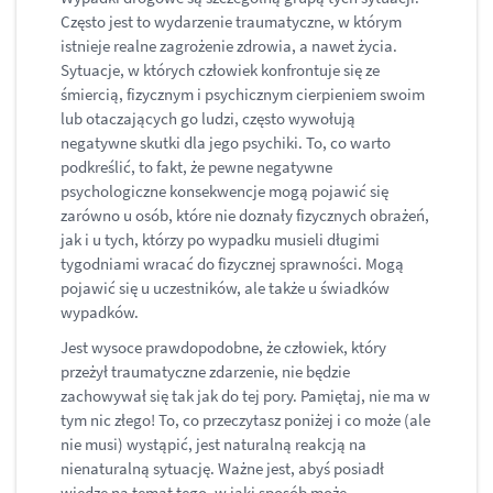
Często jest to wydarzenie traumatyczne, w którym
istnieje realne zagrożenie zdrowia, a nawet życia.
Sytuacje, w których człowiek konfrontuje się ze
śmiercią, fizycznym i psychicznym cierpieniem swoim
lub otaczających go ludzi, często wywołują
negatywne skutki dla jego psychiki. To, co warto
podkreślić, to fakt, że pewne negatywne
psychologiczne konsekwencje mogą pojawić się
zarówno u osób, które nie doznały fizycznych obrażeń,
jak i u tych, którzy po wypadku musieli długimi
tygodniami wracać do fizycznej sprawności. Mogą
pojawić się u uczestników, ale także u świadków
wypadków.
Jest wysoce prawdopodobne, że człowiek, który
przeżył traumatyczne zdarzenie, nie będzie
zachowywał się tak jak do tej pory. Pamiętaj, nie ma w
tym nic złego! To, co przeczytasz poniżej i co może (ale
nie musi) wystąpić, jest naturalną reakcją na
nienaturalną sytuację. Ważne jest, abyś posiadł
wiedzę na temat tego, w jaki sposób może