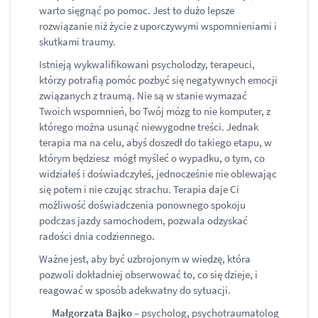
warto sięgnąć po pomoc. Jest to dużo lepsze
rozwiązanie niż życie z uporczywymi wspomnieniami i
skutkami traumy.
Istnieją wykwalifikowani psycholodzy, terapeuci,
którzy potrafią pomóc pozbyć się negatywnych emocji
związanych z traumą. Nie są w stanie wymazać
Twoich wspomnień, bo Twój mózg to nie komputer, z
którego można usunąć niewygodne treści. Jednak
terapia ma na celu, abyś doszedł do takiego etapu, w
którym będziesz mógł myśleć o wypadku, o tym, co
widziałeś i doświadczyłeś, jednocześnie nie oblewając
się potem i nie czując strachu. Terapia daje Ci
możliwość doświadczenia ponownego spokoju
podczas jazdy samochodem, pozwala odzyskać
radości dnia codziennego.
Ważne jest, aby być uzbrojonym w wiedzę, która
pozwoli dokładniej obserwować to, co się dzieje, i
reagować w sposób adekwatny do sytuacji.
Małgorzata Bajko
– psycholog, psychotraumatolog