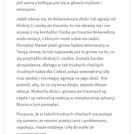
jest sama z kotłującymi się w głowie myślami i
emocjami.
Jeżeli zdarzy się, że doświadczysz złości lub agresji od
bliskiej Ci osoby po traumie, to nie obrażaj się i nie
urywaj z nią kontaktu! Osoba po traumie doświadcza
wielu emocji, z którymi może sobie nie radzić.
Pamiętaj! Nawet jeżeli gniew będzie skierowany w
Twoją stronę, to tak naprawdę jest to gniew na to, co
się przytrafiło bliskiej Ci osobie. Została bardzo
skrzywdzona, dlatego w tak trudnych chwilach
(trudnych także dla Ciebie) pokaż wewnętrzną siłę
oraz spokój i nie reaguj agresją na jego złość. Nie
pozwól, aby, to co się teraz dzieje, zepsuło Wasze
relacje. Wybuchy złości i gniewu po traumach są
częste i są naturalną reakcją w nienaturalnej sytuacji.
Musisz o tym pamiętać.
Poczucie, że w takich trudnych chwilach nie zostaje
się samemu ze swoimi przeżyciami i problemami,
uspokaja, niesie nadzieję i siłę do walki ze
wspomnieniami.