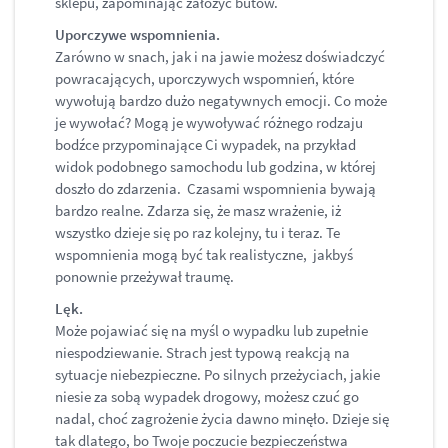
sklepu, zapominając założyć butów.
Uporczywe wspomnienia.
Zarówno w snach, jak i na jawie możesz doświadczyć
powracających, uporczywych wspomnień, które
wywołują bardzo dużo negatywnych emocji. Co może
je wywołać? Mogą je wywoływać różnego rodzaju
bodźce przypominające Ci wypadek, na przykład
widok podobnego samochodu lub godzina, w której
doszło do zdarzenia. Czasami wspomnienia bywają
bardzo realne. Zdarza się, że masz wrażenie, iż
wszystko dzieje się po raz kolejny, tu i teraz. Te
wspomnienia mogą być tak realistyczne, jakbyś
ponownie przeżywał traumę.
Lęk.
Może pojawiać się na myśl o wypadku lub zupełnie
niespodziewanie. Strach jest typową reakcją na
sytuacje niebezpieczne. Po silnych przeżyciach, jakie
niesie za sobą wypadek drogowy, możesz czuć go
nadal, choć zagrożenie życia dawno minęło. Dzieje się
tak dlatego, bo Twoje poczucie bezpieczeństwa