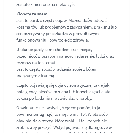
zostało zmienione na niekorzyść.
Kłopoty ze snem.
Jest to bardzo częsty objaw. Możesz doświadczać
koszmarów lub problemów z zasypaniem. Brak snu lub
sen przerywany przeszkadza w prawidłowym
funkcjonowaniu i powrocie do zdrowia.
Unikanie jazdy samochodem oraz miejsc,
przedmiotów przypominających zdarzenie, ludzi oraz
rozmów na ten temat.
Jest to częsty sposób radzenia sobie z bólem
związanym z traumą.
Często pojawiają się objawy somatyczne, takie jak
bóle głowy, pleców, brzucha lub innych części ciała.
Lekarz po badaniu nie stwierdza choroby.
Obwinianie się i wstyd: „Mogłem pomóc, to ja
powinienem zginąć, to moja wina itp”. Wiele osób
obwinia się o rzeczy, które zrobili, i te, których nie
zrobili, aby przeżyć. Wstyd pojawia się dlatego, że w