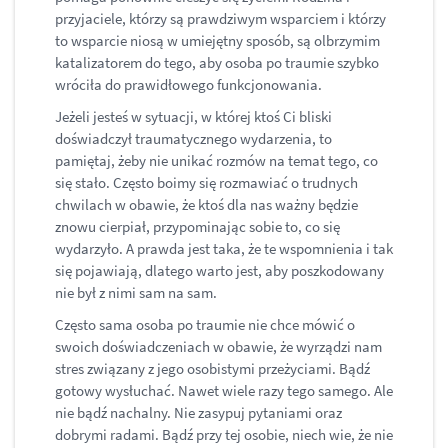
przyjaciele, którzy są prawdziwym wsparciem i którzy
to wsparcie niosą w umiejętny sposób, są olbrzymim
katalizatorem do tego, aby osoba po traumie szybko
wróciła do prawidłowego funkcjonowania.
Jeżeli jesteś w sytuacji, w której ktoś Ci bliski
doświadczył traumatycznego wydarzenia, to
pamiętaj, żeby nie unikać rozmów na temat tego, co
się stało. Często boimy się rozmawiać o trudnych
chwilach w obawie, że ktoś dla nas ważny będzie
znowu cierpiał, przypominając sobie to, co się
wydarzyło. A prawda jest taka, że te wspomnienia i tak
się pojawiają, dlatego warto jest, aby poszkodowany
nie był z nimi sam na sam.
Często sama osoba po traumie nie chce mówić o
swoich doświadczeniach w obawie, że wyrządzi nam
stres związany z jego osobistymi przeżyciami. Bądź
gotowy wysłuchać. Nawet wiele razy tego samego. Ale
nie bądź nachalny. Nie zasypuj pytaniami oraz
dobrymi radami. Bądź przy tej osobie, niech wie, że nie