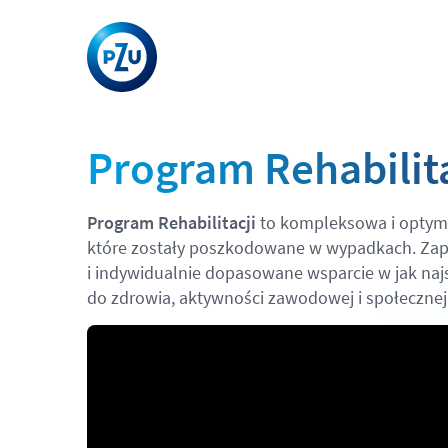
Program Rehabilita
Program Rehabilitacji
to kompleksowa i optymal
które zostały poszkodowane w wypadkach. Zap
i indywidualnie dopasowane wsparcie w jak na
do zdrowia, aktywności zawodowej i społeczne