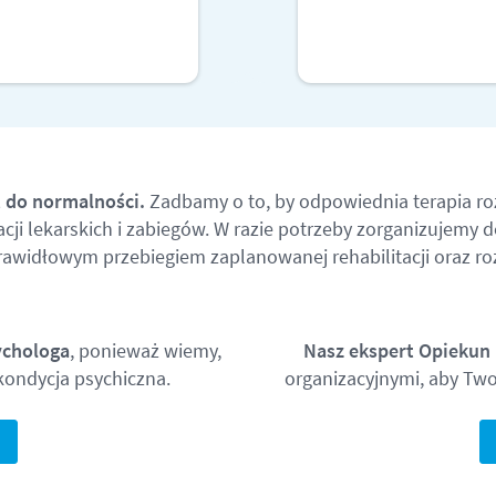
WIĘCEJ
WIĘCEJ
t do normalności.
Zadbamy o to, by odpowiednia terapia ro
ji lekarskich i zabiegów. W razie potrzeby zorganizujemy 
widłowym przebiegiem zaplanowanej rehabilitacji oraz ro
ychologa
, ponieważ wiemy,
Nasz ekspert Opiekun
 kondycja psychiczna.
organizacyjnymi, aby Twoj