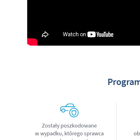
Program
Zostały poszkodowane
w wypadku, którego sprawca
ob