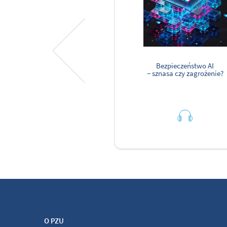
Bezpieczeństwo AI
− sznasa czy zagrożenie?
O PZU