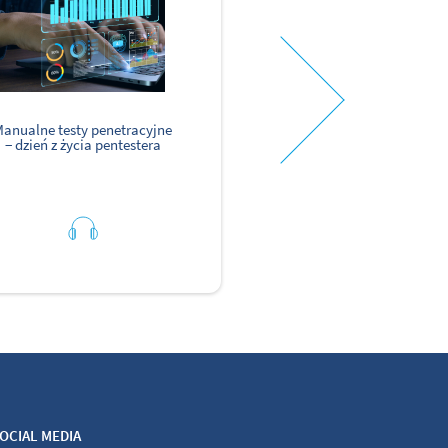
anualne testy penetracyjne
Phishing i socjotechn
− dzień z życia pentestera
− czy Twoja babcia klik
w ten link?
OCIAL MEDIA