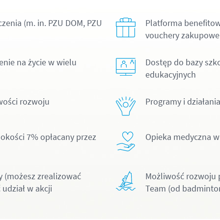
zenia (m. in. PZU DOM, PZU
Platforma benefitowa
vouchery zakupowe
nie na życie w wielu
Dostęp do bazy szk
edukacyjnych
iwości rozwoju
Programy i działan
okości 7% opłacany przez
Opieka medyczna w
y (możesz zrealizować
Możliwość rozwoju p
 udział w akcji
Team (od badminton