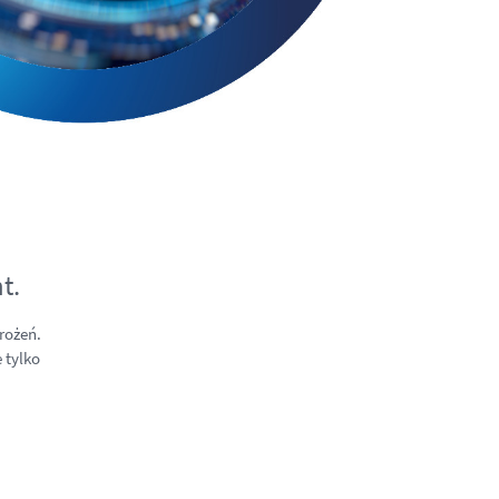
t.
rożeń.
 tylko