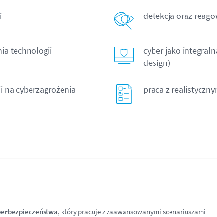
i
detekcja oraz reago
nia technologii
cyber jako integralna
design)
i na cyberzagrożenia
praca z realistyczn
yberbezpieczeństwa
, który pracuje z zaawansowanymi scenariuszami