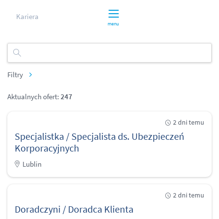
Kariera
menu
Filtry
Aktualnych ofert:
247
2 dni temu
Specjalistka / Specjalista ds. Ubezpieczeń
Korporacyjnych
Lublin
2 dni temu
Doradczyni / Doradca Klienta