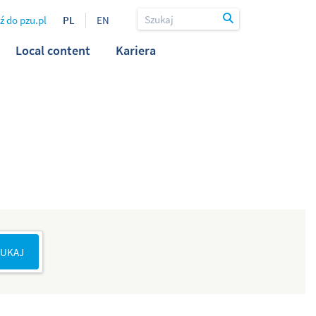
ź do pzu.pl
PL
EN
Local content
Kariera