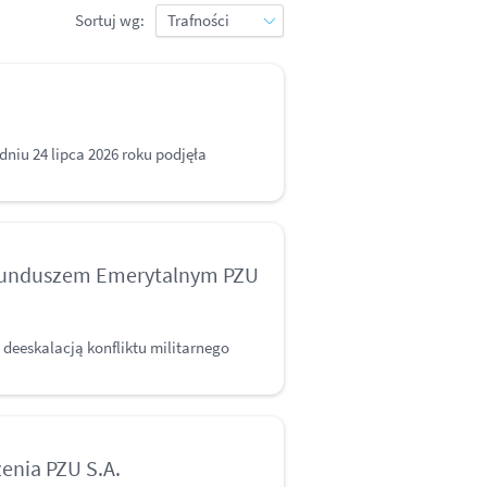
Sortuj wg:
m
iu 24 lipca 2026 roku podjęła
Funduszem Emerytalnym PZU
 deeskalacją konfliktu militarnego
enia PZU S.A.