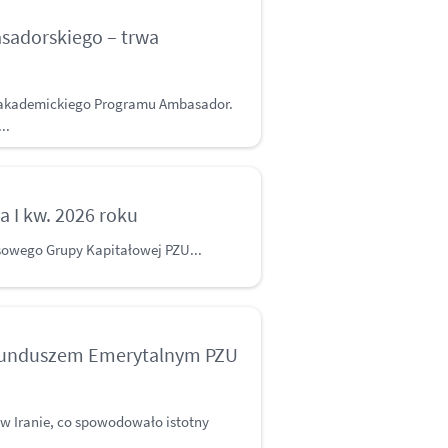
sadorskiego – trwa
ji akademickiego Programu Ambasador.
..
a I kw. 2026 roku
sowego Grupy Kapitałowej PZU...
Funduszem Emerytalnym PZU
y w Iranie, co spowodowało istotny