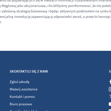
ieniu do pojawiających się w mediach informacji o planowanym fina
Węglową jako akcjonariusza, chcielibyśmy poinformować, że nie jesteś
c założoną strategię biznesową i będąc aktywnym podmiotem na rynku 
encjalną inwestycję zapewniającą odpowiedni zwrot, a przez to tworząc
U.
SKONTAKTUJ SIĘ Z NAMI
S
Zgłoś szkodę
Wezwij assistance
Kontakt i pomoc
Biuro prasowe