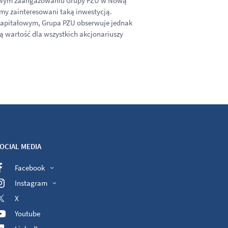
nsowym zaangażowaniu Grupy PZU w Nową
my zainteresowani taką inwestycją.
kapitałowym, Grupa PZU obserwuje jednak
ą wartość dla wszystkich akcjonariuszy
OCIAL MEDIA
Facebook
Instagram
X
Youtube