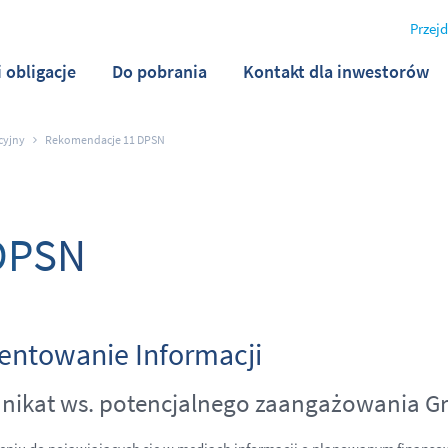
Przejd
i obligacje
Do pobrania
Kontakt dla inwestorów
cyjny
Rekomendacje 11 DPSN
DPSN
ntowanie Informacji
ikat ws. potencjalnego zaangażowania G