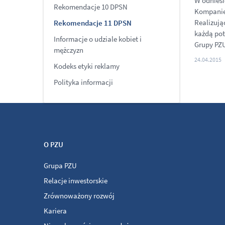
W odnies
Rekomendacje 10 DPSN
Kompanię 
Realizują
Rekomendacje 11 DPSN
każdą pot
Informacje o udziale kobiet i
Grupy PZ
mężczyzn
24.04.2015
Kodeks etyki reklamy
Polityka informacji
O PZU
Grupa PZU
Relacje inwestorskie
Zrównoważony rozwój
Kariera