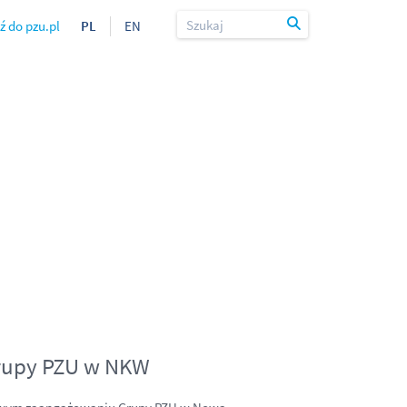
ź do pzu.pl
PL
EN
rupy PZU w NKW