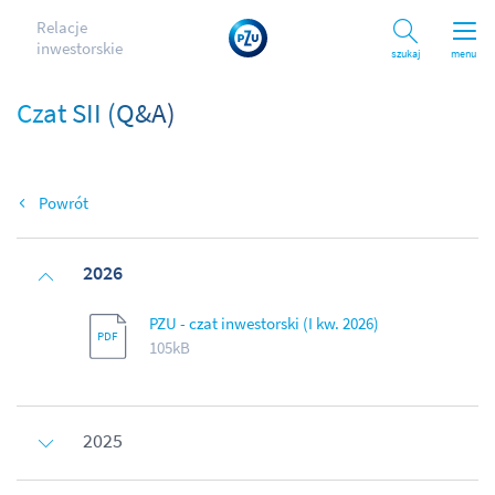
Relacje
inwestorskie
Szukaj
menu
Czat SII (Q&A)
Wróć
2026
PZU - czat inwestorski (I kw. 2026)
105kB
2025