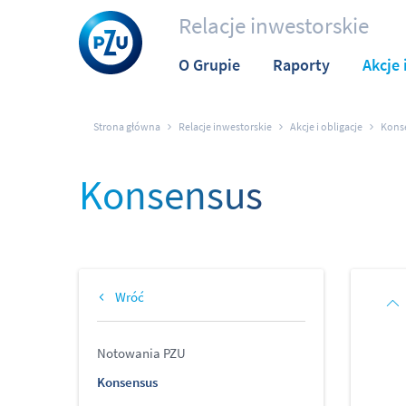
Relacje inwestorskie
O Grupie
Raporty
Akcje 
Strona główna
Relacje inwestorskie
Akcje i obligacje
Kons
Konsensus
Wróć
Notowania PZU
Konsensus