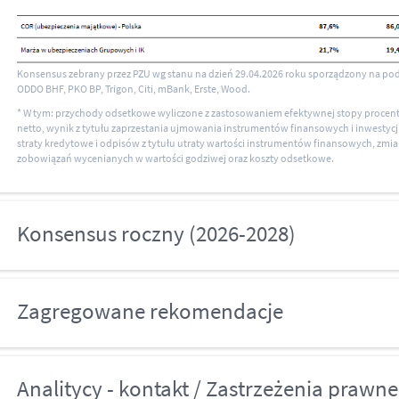
Konsensus zebrany przez PZU wg stanu na dzień 29.04.2026 roku sporządzony na po
ODDO BHF, PKO BP, Trigon, Citi, mBank, Erste, Wood.
* W tym: przychody odsetkowe wyliczone z zastosowaniem efektywnej stopy procent
netto, wynik z tytułu zaprzestania ujmowania instrumentów finansowych i inwestyc
straty kredytowe i odpisów z tytułu utraty wartości instrumentów finansowych, zmi
zobowiązań wycenianych w wartości godziwej oraz koszty odsetkowe.
Konsensus roczny (2026-2028)
Zagregowane rekomendacje
Analitycy - kontakt / Zastrzeżenia prawne