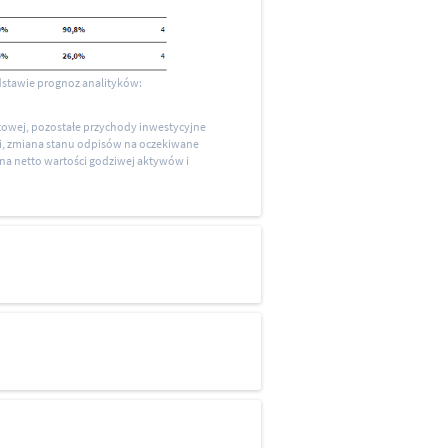
dstawie prognoz analityków:
owej, pozostałe przychody inwestycyjne
ji, zmiana stanu odpisów na oczekiwane
ana netto wartości godziwej aktywów i