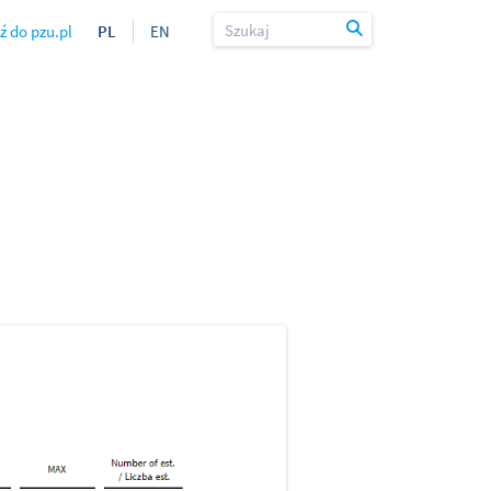
ź do pzu.pl
PL
EN