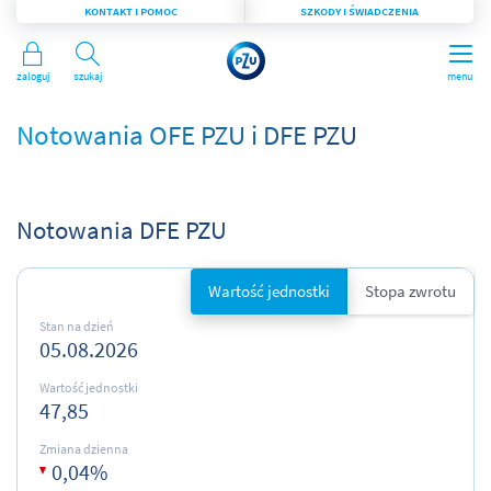
KONTAKT I POMOC
SZKODY I ŚWIADCZENIA
Zaloguj
Szukaj
menu
Notowania OFE PZU i DFE PZU
Notowania DFE PZU
Wartość jednostki
Stopa zwrotu
Stan na dzień
05.08.2026
Wartość jednostki
47,85
Zmiana dzienna
0,04
%