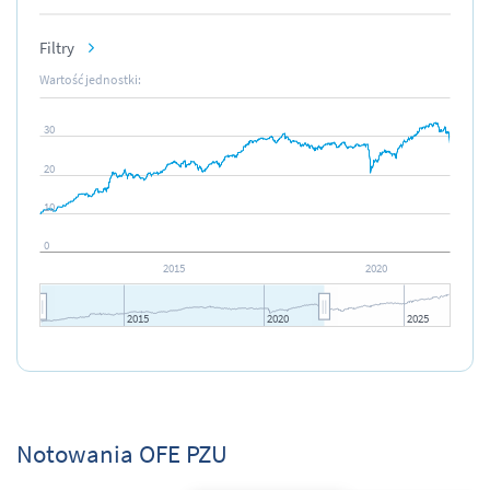
Filtry
30
20
10
0
2015
2020
2015
2020
2025
JS chart by amCharts
Notowania OFE PZU