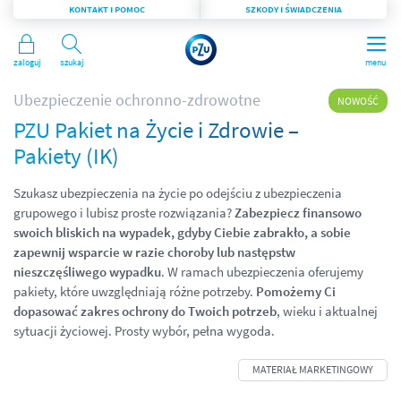
KONTAKT I POMOC
SZKODY I ŚWIADCZENIA
Zaloguj
Szukaj
menu
Ubezpieczenie ochronno-zdrowotne
NOWOŚĆ
PZU Pakiet na Życie i Zdrowie –
Pakiety (IK)
Szukasz ubezpieczenia na życie po odejściu z ubezpieczenia
grupowego i lubisz proste rozwiązania?
Zabezpiecz finansowo
swoich bliskich na wypadek, gdyby Ciebie zabrakło, a sobie
zapewnij wsparcie w razie choroby lub następstw
nieszczęśliwego wypadku
. W ramach ubezpieczenia oferujemy
pakiety, które uwzględniają różne potrzeby.
Pomożemy Ci
dopasować zakres ochrony do Twoich potrzeb
, wieku i aktualnej
sytuacji życiowej. Prosty wybór, pełna wygoda.