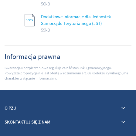
56kB
Dodatkowe informacje dla Jednostek
Samorządu Terytorialnego (JST)
59kB
Informacja prawna
Gwarancja ubezpieczeniowa reguluje całość stosunku gwarancyjnego.
Powyższa propozycja nie jest ofertą w rozumieniu art. 66 Kodeksu cywilnego, ma
charakter wyłącznie informacyjny.
O PZU
SKONTAKTUJ SIĘ Z NAMI