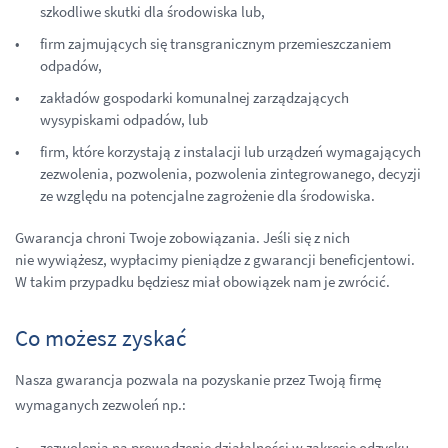
szkodliwe skutki dla środowiska lub,
firm zajmujących się transgranicznym przemieszczaniem
odpadów,
zakładów gospodarki komunalnej zarządzających
wysypiskami odpadów, lub
firm, które korzystają z instalacji lub urządzeń wymagających
zezwolenia, pozwolenia, pozwolenia zintegrowanego, decyzji
ze względu na potencjalne zagrożenie dla środowiska.
Gwarancja chroni Twoje zobowiązania. Jeśli się z nich
nie wywiążesz, wypłacimy pieniądze z gwarancji beneficjentowi.
W takim przypadku będziesz miał obowiązek nam je zwrócić.
Co możesz zyskać
Nasza gwarancja pozwala na pozyskanie przez Twoją firmę
wymaganych zezwoleń np.:
zezwolenia na prowadzenie działalności w zakresie odzysku