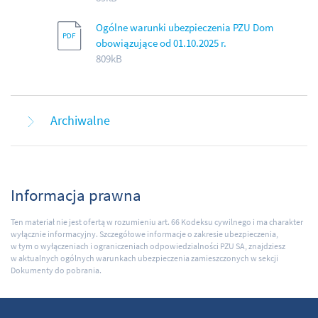
Ogólne warunki ubezpieczenia PZU Dom
obowiązujące od 01.10.2025 r.
809kB
Archiwalne
Informacja prawna
Ten materiał nie jest ofertą w rozumieniu art. 66 Kodeksu cywilnego i ma charakter
wyłącznie informacyjny. Szczegółowe informacje o zakresie ubezpieczenia,
w tym o wyłączeniach i ograniczeniach odpowiedzialności PZU SA, znajdziesz
w aktualnych ogólnych warunkach ubezpieczenia zamieszczonych w sekcji
Dokumenty do pobrania.