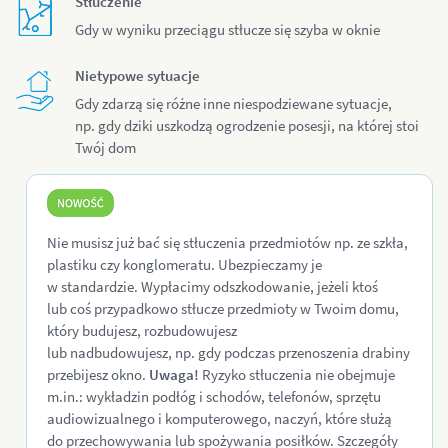
Stłuczenie
Gdy w wyniku przeciągu stłucze się szyba w oknie
Nietypowe sytuacje
Gdy zdarzą się różne inne niespodziewane sytuacje,
np. gdy dziki uszkodzą ogrodzenie posesji, na której stoi
Twój dom
Nie musisz już bać się stłuczenia przedmiotów np. ze szkła,
plastiku czy konglomeratu. Ubezpieczamy je
w standardzie. Wypłacimy odszkodowanie, jeżeli ktoś
lub coś przypadkowo stłucze przedmioty w Twoim domu,
który budujesz, rozbudowujesz
lub nadbudowujesz, np. gdy podczas przenoszenia drabiny
przebijesz okno.
Uwaga!
Ryzyko stłuczenia nie obejmuje
m.in.: wykładzin podłóg i schodów, telefonów, sprzętu
audiowizualnego i komputerowego, naczyń, które służą
do przechowywania lub spożywania posiłków. Szczegóły