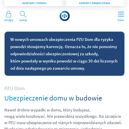
KONTAKT I POMOC
SZKODY I ŚWIADCZENIA
Zaloguj
Szukaj
menu
W nowych umowach ubezpieczenia PZU Dom dla ryzyka
powodzi stosujemy karencję. Oznacza to, że nie ponosimy
odpowiedzialności ubezpieczeniowej za szkody,
które powstały w wyniku powodzi w ciągu 30 dni liczonych
od dnia następnego po zawarciu umowy.
PZU Dom
Ubezpieczenie domu w budowie
Nawet drobne wypadki w domu, który budujesz,
mogą wiele kosztować. Nie przewidzisz wszystkiego. Na szczęście
w PZU masz ubezpieczenie od różnych nieprzewidzianych zdarzeń.
Wypłacimy odszkodowanie za zniszczenie, uszkodzenie