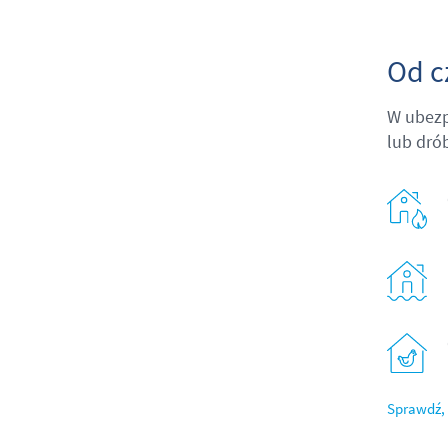
Od c
W ubezp
lub dró
Sprawdź, 