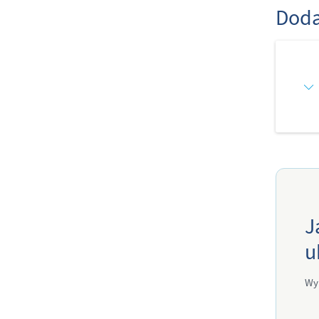
Doda
J
u
Wy