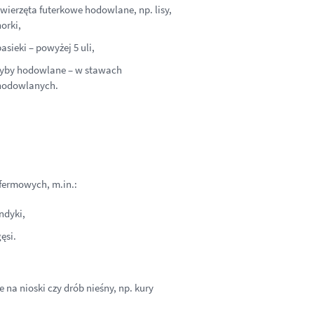
wierzęta futerkowe hodowlane, np. lisy,
orki,
asieki – powyżej 5 uli,
ryby hodowlane – w stawach
hodowlanych.
ermowych, m.in.:
ndyki,
ęsi.
na nioski czy drób nieśny, np. kury