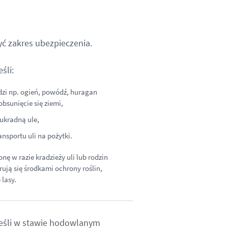
yć zakres ubezpieczenia.
śli:
odzi np. ogień, powódź, huragan
obsunięcie się ziemi,
ukradną ule,
nsportu uli na pożytki.
ę w razie kradzieży uli lub rodzin
trują się środkami ochrony roślin,
 lasy.
eśli w stawie hodowlanym