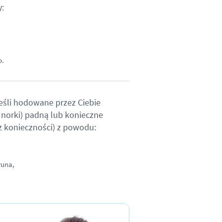
:
o.
śli hodowane przez Ciebie
, norki) padną lub konieczne
 z konieczności) z powodu:
runa,