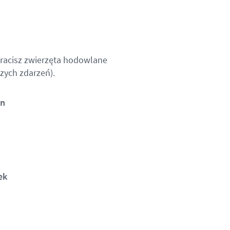
racisz zwierzęta hodowlane
zych zdarzeń).
an
ek