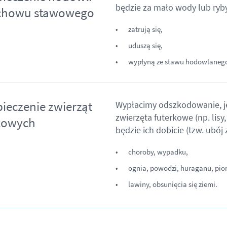
będzie za mało wody lub ryby
 chowu stawowego
zatrują się,
uduszą się,
wypłyną ze stawu hodowlaneg
ieczenie zwierząt
Wypłacimy odszkodowanie, je
zwierzęta futerkowe (np. lisy
kowych
będzie ich dobicie (tzw. ubój
choroby, wypadku,
ognia, powodzi, huraganu, pio
lawiny, obsunięcia się ziemi.