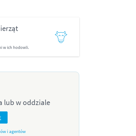
ierząt
i w ich hodowli.
a lub w oddziale
Ę
łów i agentów