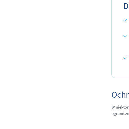
D
Ochr
W niektór
ogranicze