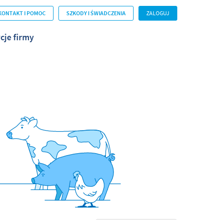
KONTAKT I POMOC
SZKODY I ŚWIADCZENIA
ZALOGUJ
cje firmy