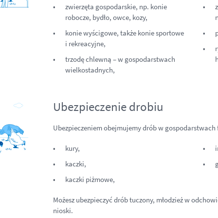
zwierzęta gospodarskie, np. konie
z
robocze, bydło, owce, kozy,
n
konie wyścigowe, także konie sportowe
p
i rekreacyjne,
trzodę chlewną – w gospodarstwach
wielkostadnych,
Ubezpieczenie drobiu
Ubezpieczeniem obejmujemy drób w gospodarstwach f
kury,
i
kaczki,
g
kaczki piżmowe,
Możesz ubezpieczyć drób tuczony, młodzież w odchowie 
nioski.