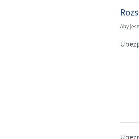
Rozs
Aby jes
Ubezp
Ubezp