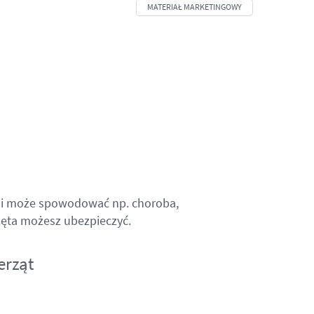
wli może spowodować np. choroba,
rzęta możesz ubezpieczyć.
erząt