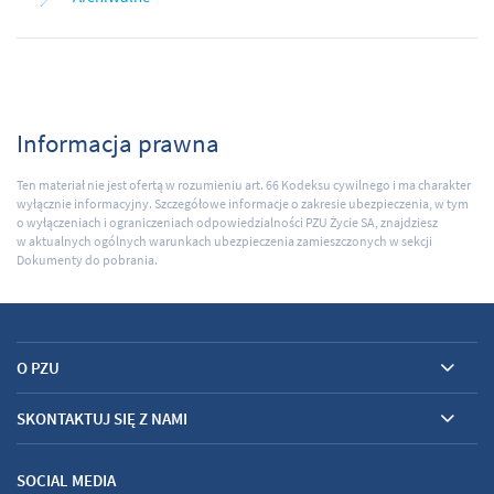
Informacja prawna
Ten materiał nie jest ofertą w rozumieniu art. 66 Kodeksu cywilnego i ma charakter
wyłącznie informacyjny. Szczegółowe informacje o zakresie ubezpieczenia, w tym
o wyłączeniach i ograniczeniach odpowiedzialności PZU Życie SA, znajdziesz
w aktualnych ogólnych warunkach ubezpieczenia zamieszczonych w sekcji
Dokumenty do pobrania.
O PZU
SKONTAKTUJ SIĘ Z NAMI
SOCIAL MEDIA