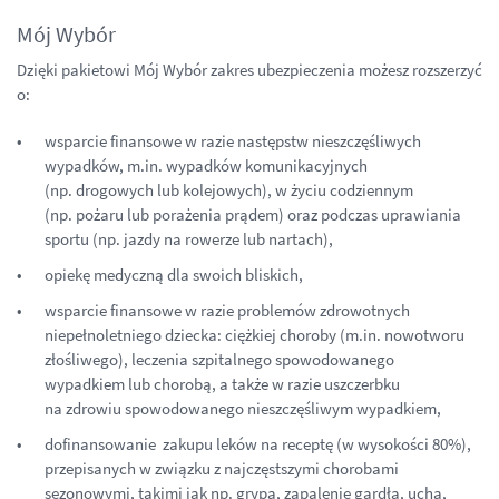
Mój Wybór
Dzięki pakietowi Mój Wybór zakres ubezpieczenia możesz rozszerzyć
o:
wsparcie finansowe w razie następstw nieszczęśliwych
wypadków, m.in. wypadków komunikacyjnych
(np. drogowych lub kolejowych), w życiu codziennym
(np. pożaru lub porażenia prądem) oraz podczas uprawiania
sportu (np. jazdy na rowerze lub nartach),
opiekę medyczną dla swoich bliskich,
wsparcie finansowe w razie problemów zdrowotnych
niepełnoletniego dziecka: ciężkiej choroby (m.in. nowotworu
złośliwego), leczenia szpitalnego spowodowanego
wypadkiem lub chorobą, a także w razie uszczerbku
na zdrowiu spowodowanego nieszczęśliwym wypadkiem,
dofinansowanie zakupu leków na receptę (w wysokości 80%),
przepisanych w związku z najczęstszymi chorobami
sezonowymi, takimi jak np. grypa, zapalenie gardła, ucha,