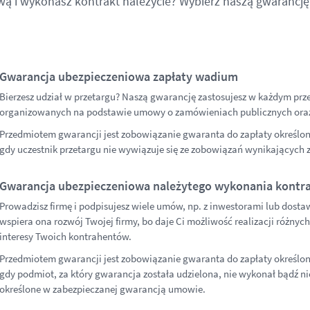
wą i wykonasz kontrakt należycie? Wybierz naszą gwarancj
Gwarancja ubezpieczeniowa zapłaty wadium
Bierzesz udział w przetargu? Naszą gwarancję zastosujesz w każdym prz
organizowanych na podstawie umowy o zamówieniach publicznych or
Przedmiotem gwarancji jest zobowiązanie gwaranta do zapłaty określo
gdy uczestnik przetargu nie wywiązuje się ze zobowiązań wynikających z
Gwarancja ubezpieczeniowa należytego wykonania kontr
Prowadzisz firmę i podpisujesz wiele umów, np. z inwestorami lub dost
wspiera ona rozwój Twojej firmy, bo daje Ci możliwość realizacji różnyc
interesy Twoich kontrahentów.
Przedmiotem gwarancji jest zobowiązanie gwaranta do zapłaty określo
gdy podmiot, za który gwarancja została udzielona, nie wykonał bądź
określone w zabezpieczanej gwarancją umowie.