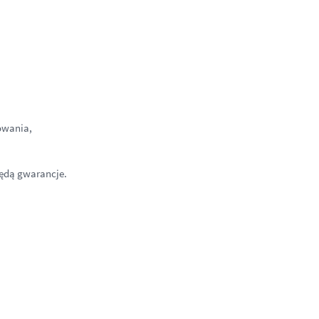
owania,
będą gwarancje.