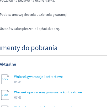
Poczekaj na pozytywną ocenę ryzyka.
Podpisz umowę zlecenia udzielenia gwarancji.
Ustanów zabezpieczenie i opłać składkę.
menty do pobrania
Aktualne
Wniosek gwarancje kontraktowe
84kB
Wniosek uproszczony gwarancje kontraktowe
67kB