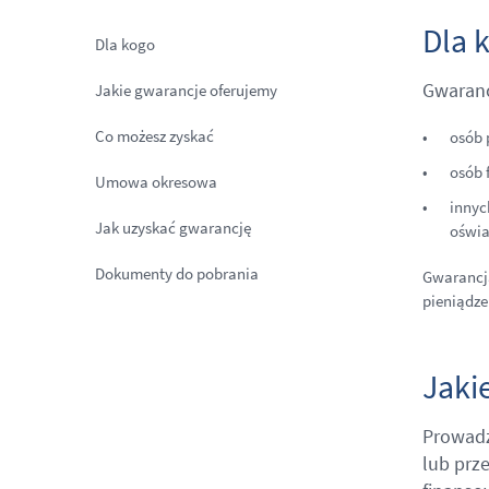
Dla 
Dla kogo
Gwaranc
Jakie gwarancje oferujemy
Co możesz zyskać
osób 
osób 
Umowa okresowa
innyc
Jak uzyskać gwarancję
oświ
Dokumenty do pobrania
Gwarancja
pieniądze
Jaki
Prowadz
lub prz