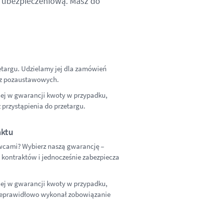
ę ubezpieczeniową. Masz do
etargu. Udzielamy jej dla zamówień
az pozaustawowych.
nej w gwarancji kwoty w przypadku,
 przystąpienia do przetargu.
aktu
awcami? Wybierz naszą gwarancję –
h kontraktów i jednocześnie zabezpiecza
nej w gwarancji kwoty w przypadku,
 nieprawidłowo wykonał zobowiązanie