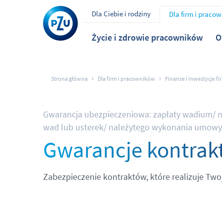
Dla Ciebie i rodziny
Dla firm i praco
Życie i zdrowie pracowników
O
Strona główna
Dla firm i pracowników
Finanse i inwestycje fi
Gwarancja ubezpieczeniowa: zapłaty wadium/ n
wad lub usterek/ należytego wykonania umowy i
Gwarancje kontrak
Zabezpieczenie kontraktów, które realizuje Twoj