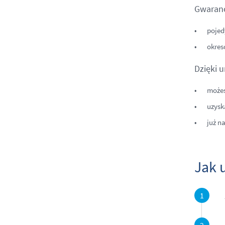
Gwaranc
pojed
okres
Dzięki 
możes
uzysk
już n
Jak 