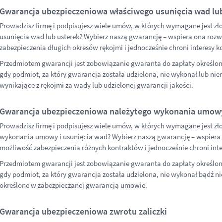
Gwarancja ubezpieczeniowa właściwego usunięcia wad lu
Prowadzisz firmę i podpisujesz wiele umów, w których wymagane jest zł
usunięcia wad lub usterek? Wybierz naszą gwarancję – wspiera ona rozwó
zabezpieczenia długich okresów rękojmi i jednocześnie chroni interesy 
Przedmiotem gwarancji jest zobowiązanie gwaranta do zapłaty określo
gdy podmiot, za który gwarancja została udzielona, nie wykonał lub ni
wynikające z rękojmi za wady lub udzielonej gwarancji jakości.
Gwarancja ubezpieczeniowa należytego wykonania umowy
Prowadzisz firmę i podpisujesz wiele umów, w których wymagane jest zł
wykonania umowy i usunięcia wad? Wybierz naszą gwarancję – wspiera o
możliwość zabezpieczenia różnych kontraktów i jednocześnie chroni int
Przedmiotem gwarancji jest zobowiązanie gwaranta do zapłaty określo
gdy podmiot, za który gwarancja została udzielona, nie wykonał bądź
określone w zabezpieczanej gwarancją umowie.
Gwarancja ubezpieczeniowa zwrotu zaliczki