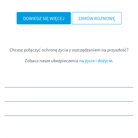
DOWIEDZ SIĘ WIĘCEJ
ZAMÓW ROZMOWĘ
Chcesz połączyć ochronę życia z oszczędzaniem na przyszłość?
Zobacz nasze ubezpieczenia
na życie i dożycie
.
O PZU
SKONTAKTUJ SIĘ Z NAMI
SOCIAL MEDIA