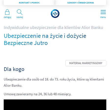
KONTAKT I POMOC
SZKODY I ŚWIADCZENIA
Zaloguj
Szukaj
menu
Indywidualne ubezpieczenie dla klientów Alior Banku
Ubezpieczenie na życie i dożycie
Bezpieczne Jutro
Dla kogo
Ubezpieczenie dla osób od 18. do 73. roku życia, które są klientami
Alior Banku.
Umowę zawieramy na 24, 36 lub 48 miesięcy.