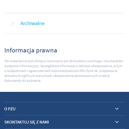
Archiwalne
Informacja prawna
Ten materiał nie jest ofertą w rozumieniu art. 66 Kodeksu cywilnego i ma charakter
wyłącznie informacyjny. Szczegółowe informacje o zakresie ubezpieczenia, w tym
o wyłączeniach i ograniczeniach odpowiedzialności PZU Życie SA, znajdziesz w
aktualnych ogólnych warunkach ubezpieczenia zamieszczonych w sekcji
Dokumenty do pobrania.
O PZU
SKONTAKTUJ SIĘ Z NAMI