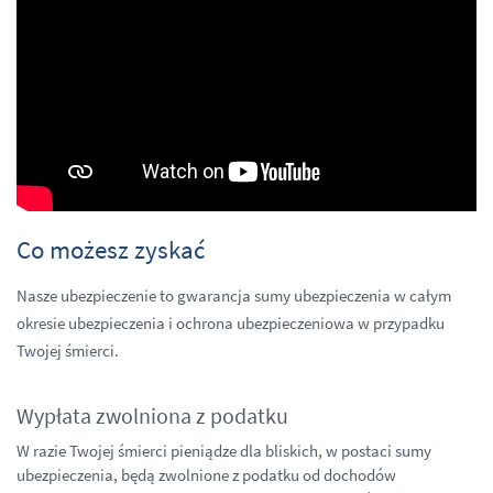
Co możesz zyskać
Nasze ubezpieczenie to gwarancja sumy ubezpieczenia w całym
okresie ubezpieczenia i ochrona ubezpieczeniowa w przypadku
Twojej śmierci.
Wypłata zwolniona z podatku
W razie Twojej śmierci pieniądze dla bliskich, w postaci sumy
ubezpieczenia, będą zwolnione z podatku od dochodów