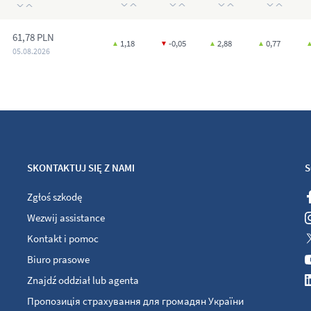
61,78 PLN
1,18
-0,05
2,88
0,77
05.08.2026
SKONTAKTUJ SIĘ Z NAMI
S
Zgłoś szkodę
Wezwij assistance
Kontakt i pomoc
Biuro prasowe
Znajdź oddział lub agenta
Пропозиція страхування для громадян України