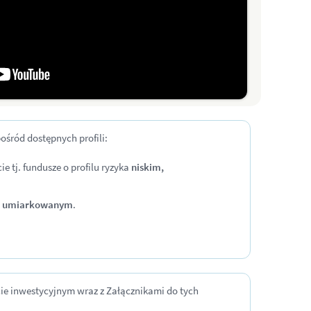
ośród dostępnych profili:
tj. fundusze o profilu ryzyka
niskim,
umiarkowanym
.
ie inwestycyjnym wraz z Załącznikami do tych