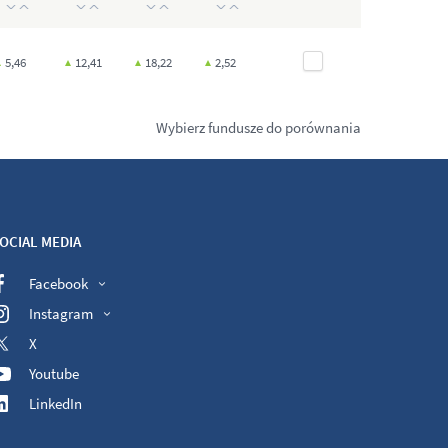
5,46
12,41
18,22
2,52
Wybierz fundusze do porównania
OCIAL MEDIA
Facebook
Instagram
X
Youtube
LinkedIn