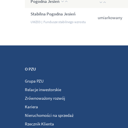
Pogodna Jesień
Stabilna Pogodna Jesień
umiarkowany
UWZ03
Fundusze stabilnego wzrostu
O PZU
Grupa PZU
Relacje inwestorskie
Zrównoważony rozwój
Kariera
Nieruchomości na sprzedaż
Rzecznik Klienta