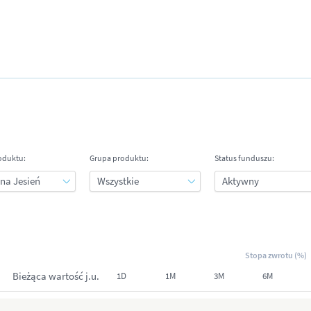
oduktu:
Grupa produktu:
Status funduszu:
Stopa zwrotu (%)
Bieżąca wartość j.u.
1D
1M
3M
6M