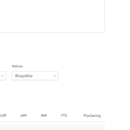
Waluta:
Porównaj
12M
24M
36M
YTD