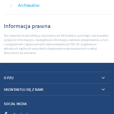
Archiwalne
Informacja prawna
Ten materiał nie jest ofertą w rozumieniu art. 66 Kodeksu cywilnego i ma charakter
wyłącznie informacyjny. Szczegółowe informacje o zakresie ubezpieczenia, w tym
o wyłączeniach i ograniczeniach odpowiedzialności PZU SA, znajdziesz w
aktualnych ogólnych warunkach ubezpieczenia zamieszczonych w sekcji
Dokumenty do pobrania.
O PZU
SKONTAKTUJ SIĘ Z NAMI
SOCIAL MEDIA