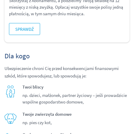
Skorzystaj z Abonamentu, a podzielimy Twoją składkę na 12
miesięcy z niską zwyżką. Opłacaj wszystkie swoje polisy jedną
płatnością, w tym samym dniu miesiąca.
SPRAWDŹ
Dla kogo
Ubezpieczenie chroni Cię przed konsekwencjami finansowymi
szkód, które spowodujesz, lub spowodują je:
Twoi bliscy
np. dzieci, małżonek, partner życiowy – jeśli prowadzicie
wspólne gospodarstwo domowe,
Twoje zwierzęta domowe
np. pies czy kot,