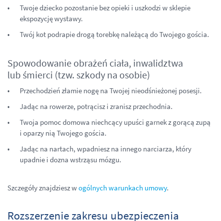
Twoje dziecko pozostanie bez opieki i uszkodzi w sklepie
ekspozycję wystawy.
Twój kot podrapie drogą torebkę należącą do Twojego gościa.
Spowodowanie obrażeń ciała, inwalidztwa
lub śmierci (tzw. szkody na osobie)
Przechodzień złamie nogę na Twojej nieodśnieżonej posesji.
Jadąc na rowerze, potrącisz i zranisz przechodnia.
Twoja pomoc domowa niechcący upuści garnek z gorącą zupą
i oparzy nią Twojego gościa.
Jadąc na nartach, wpadniesz na innego narciarza, który
upadnie i dozna wstrząsu mózgu.
Szczegóły znajdziesz w
ogólnych warunkach umowy
.
Rozszerzenie zakresu ubezpieczenia