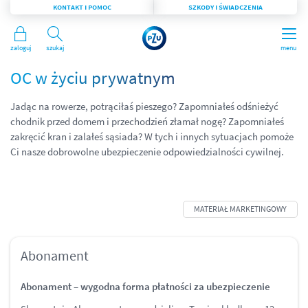
KONTAKT I POMOC
SZKODY I ŚWIADCZENIA
Zaloguj
Szukaj
menu
OC w życiu prywatnym
Jadąc na rowerze, potrąciłaś pieszego? Zapomniałeś odśnieżyć
chodnik przed domem i przechodzień złamał nogę? Zapomniałeś
zakręcić kran i zalałeś sąsiada? W tych i innych sytuacjach pomoże
Ci nasze dobrowolne ubezpieczenie odpowiedzialności cywilnej.
Abonament
Abonament – wygodna forma płatności za ubezpieczenie