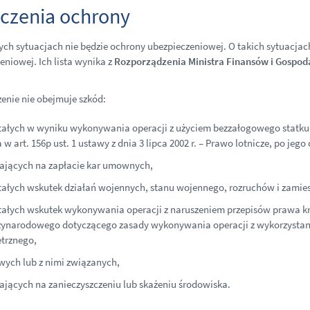
czenia ochrony
ych sytuacjach nie będzie ochrony ubezpieczeniowej. O takich sytuacja
eniowej. Ich lista wynika z
Rozporządzenia Ministra Finansów i
Gospoda
enie nie obejmuje szkód:
ałych w wyniku wykonywania operacji z użyciem bezzałogowego statku
w art. 156p ust. 1 ustawy z dnia 3 lipca 2002 r. – Prawo lotnicze, po jego
ających na zapłacie kar umownych,
ałych wskutek działań wojennych, stanu wojennego, rozruchów i zamiesz
ałych wskutek wykonywania operacji z naruszeniem przepisów prawa 
ynarodowego dotyczącego zasady wykonywania operacji z wykorzystan
trznego,
wych lub z nimi związanych,
ających na zanieczyszczeniu lub skażeniu środowiska.