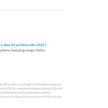
z dnia 24 października 2025 r.
systemu bezzałogowego statku
art. 66 Kodeksu cywilnego i ma charakter wyłącznie
ności PZU SA, znajdziesz w Rozporządzeniu Ministra
wiedzialności cywilnej operatora systemu
eniowym Funduszu Gwarancyjnym i Polskim Biurze