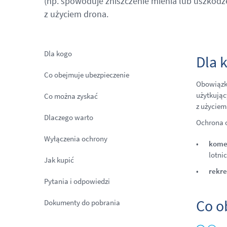
(np. spowoduje zniszczenie mienia lub uszkodze
z użyciem drona.
Dla kogo
Dla 
Co obejmuje ubezpieczenie
Obowiązko
użytkując
Co można zyskać
z użyciem
Dlaczego warto
Ochrona o
Wyłączenia ochrony
kome
lotni
Jak kupić
rekre
Pytania i odpowiedzi
Co o
Dokumenty do pobrania