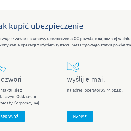
ak kupić ubezpieczenie
owiązek zawarcia umowy ubezpieczenia OC powstaje
najpóźniej w dni
konywania operacji
z użyciem systemu bezzałogowego statku powietrzn
adzwoń
wyślij e-mail
ntaktuj się z
na adres: operatorBSP@pzu.pl
jbliższym Oddziałem
rzedaży Korporacyjnej
SPRAWDŹ
NAPISZ