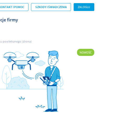
KONTAKT I POMOC
SZKODY I ŚWIADCZENIA
ZALOGUJ
cje firmy
u powietrznego (drona)
NOWOŚĆ