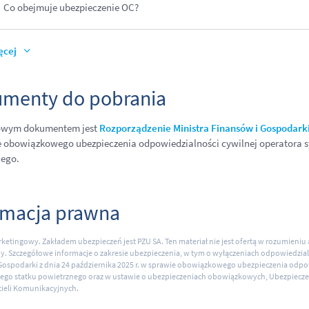
Co obejmuje ubezpieczenie OC?
ęcej
menty do pobrania
wym dokumentem jest
Rozporządzenie Ministra Finansów i Gospodarki 
 obowiązkowego ubezpieczenia odpowiedzialności cywilnej operatora 
nego.
rmacja prawna
rketingowy. Zakładem ubezpieczeń jest PZU SA. Ten materiał nie jest ofertą w rozumieniu 
y. Szczegółowe informacje o zakresie ubezpieczenia, w tym o wyłączeniach odpowiedzial
Gospodarki z dnia 24 października 2025 r. w sprawie obowiązkowego ubezpieczenia odpo
ego statku powietrznego oraz w ustawie o ubezpieczeniach obowiązkowych, Ubezpiecz
ieli Komunikacyjnych.