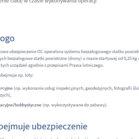
nie ciała) w czasie wykonywania operacji
kogo
we ubezpieczenie OC operatora systemu bezzałogowego statku powietr
ych bezzałogowe statki powietrzne (drony) o masie startowej od 0,25 kg 
 tych urządzeń zgodnie z przepisami Prawa lotniczego.
bejmuje np. loty:
rcyjne
(np. wykonanie usług inspekcyjnych, geodezyjnych, fotografii ś
czych),
acyjne/hobbystyczne
(np. wykorzystywane do zabawy).
bejmuje ubezpieczenie