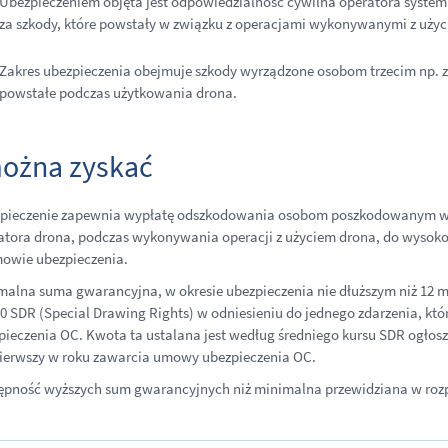
Ubezpieczeniem objęta jest odpowiedzialność cywilna operatora syste
za szkody, które powstały w związku z operacjami wykonywanymi z użyci
Zakres ubezpieczenia obejmuje szkody wyrządzone osobom trzecim np. zn
powstałe podczas użytkowania drona.
ożna zyskać
pieczenie zapewnia wypłatę odszkodowania osobom poszkodowanym w
atora drona, podczas wykonywania operacji z użyciem drona, do wysoko
owie ubezpieczenia.
malna suma gwarancyjna, w okresie ubezpieczenia nie dłuższym niż 12 m
00 SDR (Special Drawing Rights) w odniesieniu do jednego zdarzenia, kt
pieczenia OC. Kwota ta ustalana jest według średniego kursu SDR ogłos
pierwszy w roku zawarcia umowy ubezpieczenia OC.
ępność wyższych sum gwarancyjnych niż minimalna przewidziana w roz