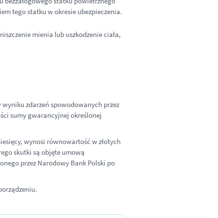
mu bezzałogowego statku powietrznego
em tego statku w okresie ubezpieczenia.
iszczenie mienia lub uszkodzenie ciała,
 wyniku zdarzeń spowodowanych przez
ści sumy gwarancyjnej określonej
iesięcy, wynosi równowartość w złotych
órego skutki są objęte umową
zonego przez Narodowy Bank Polski po
porządzeniu.