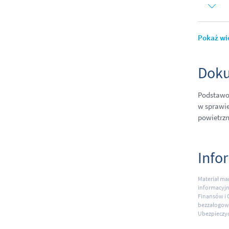
Pokaż wi
Doku
Podstawo
w sprawie
powietrz
Info
Materiał ma
informacyjn
Finansów i 
bezzałogow
Ubezpieczyc