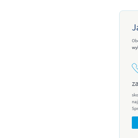
J
Ob
wy
z
sko
na
Sp