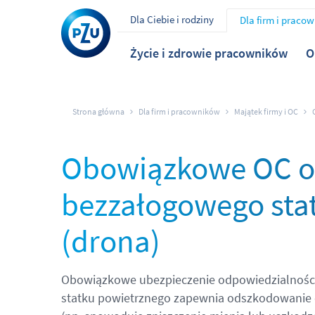
Dla Ciebie i rodziny
Dla firm i praco
Życie i zdrowie pracowników
O
Strona główna
Dla firm i pracowników
Majątek firmy i OC
Obowiązkowe OC o
bezzałogowego sta
(drona)
Obowiązkowe ubezpieczenie odpowiedzialności
statku powietrznego zapewnia odszkodowanie 