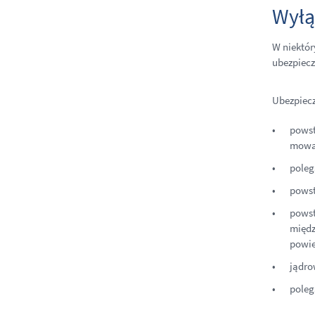
Wyłą
W niektór
ubezpiecz
Ubezpiecz
powst
mowa 
poleg
powst
powst
międz
powie
jądro
poleg