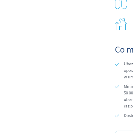
Co m
Ubez
oper
w um
Mini
50 0
ubez
raz 
Dost