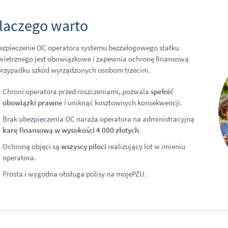
laczego warto
ezpieczenie OC operatora systemu bezzałogowego statku
wietrznego jest obowiązkowe i zapewnia ochronę finansową
przypadku szkód wyrządzonych osobom trzecim.
Chroni operatora przed roszczeniami, pozwala
spełnić
obowiązki prawne
i uniknąć kosztownych konsekwencji.
Brak ubezpieczenia OC naraża operatora na administracyjną
karę finansową w wysokości 4 000 złotych
.
Ochroną objęci są
wszyscy piloci
realizujący lot w imieniu
operatora.
Prosta i wygodna obsługa polisy na mojePZU.