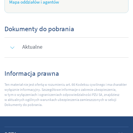
Mapa oddziałów i agentów
Dokumenty do pobrania
Aktualne
Informacja prawna
Ten materiał nie jest ofertą w rozumieniu art. 66 Kodeksu cywilnego i ma charakter
wyłącznie informacyjny. Szczegółowe informacje o zakresie ubezpieczenia,
w tym o wyłączeniach i ograniczeniach odpowiedzialności PZU SA, znajdziesz
w aktualnych ogólnych warunkach ubezpieczenia zamieszczonych w sekcji
Dokumenty do pobrania.