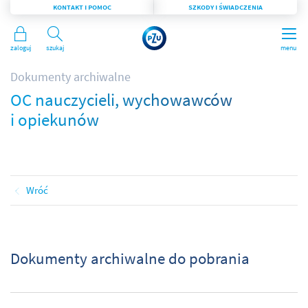
KONTAKT I POMOC
SZKODY I ŚWIADCZENIA
Zaloguj
Szukaj
menu
Dokumenty archiwalne
OC nauczycieli, wychowawców
i opiekunów
Wróć
Dokumenty archiwalne do pobrania