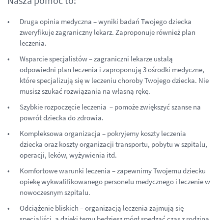
Nasza pomoc to:
Druga opinia medyczna – wyniki badań Twojego dziecka
zweryfikuje zagraniczny lekarz. Zaproponuje również plan
leczenia.
Wsparcie specjalistów – zagraniczni lekarze ustalą
odpowiedni plan leczenia i zaproponują 3 ośrodki medyczne,
które specjalizują się w leczeniu choroby Twojego dziecka. Nie
musisz szukać rozwiązania na własną rękę.
Szybkie rozpoczęcie leczenia – pomoże zwiększyć szanse na
powrót dziecka do zdrowia.
Kompleksowa organizacja – pokryjemy koszty leczenia
dziecka oraz koszty organizacji transportu, pobytu w szpitalu,
operacji, leków, wyżywienia itd.
Komfortowe warunki leczenia – zapewnimy Twojemu dziecku
opiekę wykwalifikowanego personelu medycznego i leczenie w
nowoczesnym szpitalu.
Odciążenie bliskich – organizacją leczenia zajmują się
specjaliści, a dzięki temu będziesz mógł spędzać czas z rodziną