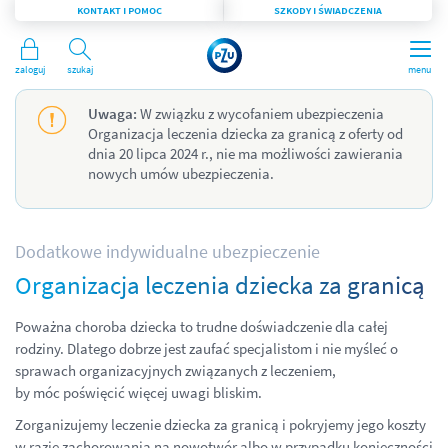
KONTAKT I POMOC
SZKODY I ŚWIADCZENIA
Zaloguj
Szukaj
menu
Uwaga:
W związku z wycofaniem ubezpieczenia
Organizacja leczenia dziecka za granicą z oferty od
dnia 20 lipca 2024 r., nie ma możliwości zawierania
nowych umów ubezpieczenia.
Dodatkowe indywidualne ubezpieczenie
Organizacja leczenia dziecka za granicą
Poważna choroba dziecka to trudne doświadczenie dla całej
rodziny. Dlatego dobrze jest zaufać specjalistom i nie myśleć o
sprawach organizacyjnych związanych z leczeniem,
by móc poświęcić więcej uwagi bliskim.
Zorganizujemy leczenie dziecka za granicą i pokryjemy jego koszty
w razie zachorowania na nowotwór albo w przypadku konieczności