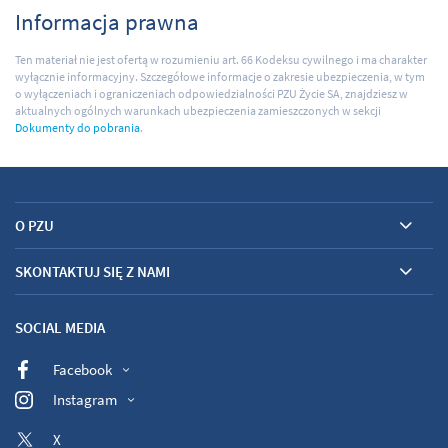
Informacja prawna
Ten materiał nie jest ofertą w rozumieniu art. 66 Kodeksu cywilnego i ma charakter
wyłącznie informacyjny. Szczegółowe informacje o zakresie ubezpieczenia, w tym
o wyłączeniach i ograniczeniach odpowiedzialności PZU Życie SA, znajdziesz w
aktualnych ogólnych warunkach ubezpieczenia zamieszczonych w sekcji
Dokumenty do
pobrania
.
O PZU
SKONTAKTUJ SIĘ Z NAMI
SOCIAL MEDIA
Facebook
Instagram
X