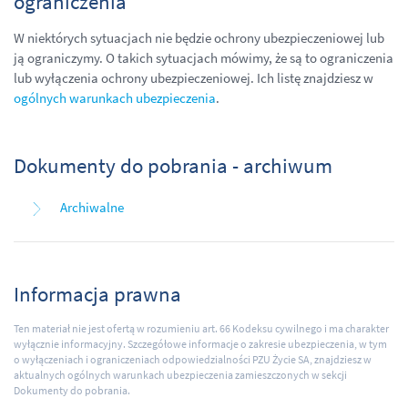
ograniczenia
W niektórych sytuacjach nie będzie ochrony ubezpieczeniowej lub
ją ograniczymy. O takich sytuacjach mówimy, że są to ograniczenia
lub wyłączenia ochrony ubezpieczeniowej. Ich listę znajdziesz w
ogólnych warunkach ubezpieczenia
.
Dokumenty do pobrania - archiwum
Archiwalne
Informacja prawna
Ten materiał nie jest ofertą w rozumieniu art. 66 Kodeksu cywilnego i ma charakter
wyłącznie informacyjny. Szczegółowe informacje o zakresie ubezpieczenia, w tym
o wyłączeniach i ograniczeniach odpowiedzialności PZU Życie SA, znajdziesz w
aktualnych ogólnych warunkach ubezpieczenia zamieszczonych w sekcji
Dokumenty do pobrania.