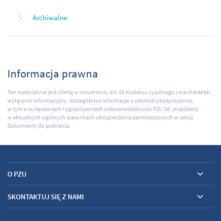
Archiwalne
Informacja prawna
Ten materiał nie jest ofertą w rozumieniu art. 66 Kodeksu cywilnego i ma charakter
wyłącznie informacyjny. Szczegółowe informacje o zakresie ubezpieczenia,
w tym o wyłączeniach i ograniczeniach odpowiedzialności PZU SA, znajdziesz
w aktualnych ogólnych warunkach ubezpieczenia zamieszczonych w sekcji
Dokumenty do pobrania.
O PZU
SKONTAKTUJ SIĘ Z NAMI