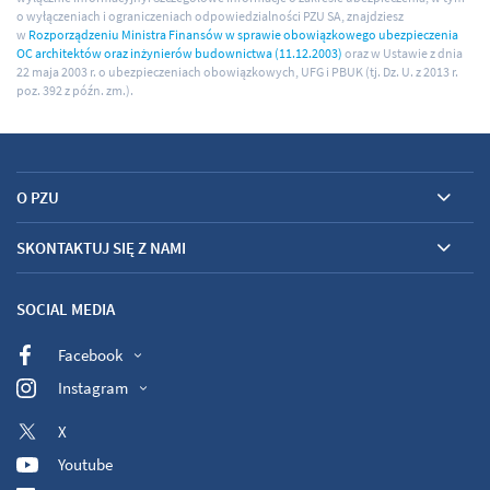
o wyłączeniach i ograniczeniach odpowiedzialności PZU SA, znajdziesz
w
Rozporządzeniu Ministra Finansów w sprawie obowiązkowego ubezpieczenia
OC architektów oraz inżynierów budownictwa (11.12.2003)
oraz w Ustawie z dnia
22 maja 2003 r. o ubezpieczeniach obowiązkowych, UFG i PBUK (tj. Dz. U. z 2013 r.
poz. 392 z późn. zm.).
O PZU
SKONTAKTUJ SIĘ Z NAMI
SOCIAL MEDIA
Facebook
Instagram
X
Youtube